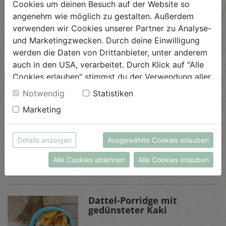
Cookies um deinen Besuch auf der Website so
angenehm wie möglich zu gestalten. Außerdem
verwenden wir Cookies unserer Partner zu Analyse-
und Marketingzwecken. Durch deine Einwilligung
werden die Daten von Drittanbieter, unter anderem
Ähnliche Rezepte
auch in den USA, verarbeitet. Durch Klick auf "Alle
Cookies erlauben" stimmst du der Verwendung aller
Cookies zu. Unter "Details anzeigen" findest du alle
Notwendig
Statistiken
Infos zu den unterschiedlichen Cookies, du kannst
Zucchini Chips
Marketing
auch entscheiden, welche Cookies du erlauben
möchtest.
Schwierigkeit
Weitere Informationen findest du in unserer
leicht
Details anzeigen
Ausgewählte Cookies erlauben
Datenschutzerklärung
bzw. im
Impressum
Alle Cookies ablehnen
Alle Cookies erlauben
ANSEHEN
Dattel-Porridge mit
gedünsteter Kaki