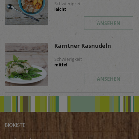
Schwierigkeit
leicht
ANSEHEN
Kärntner Kasnudeln
Schwierigkeit
mittel
ANSEHEN
BIOKISTE