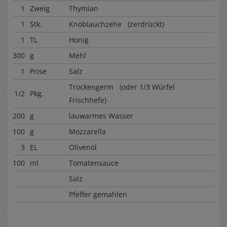
1
Zweig
Thymian
1
Stk.
Knoblauchzehe (zerdrückt)
1
TL
Honig
300
g
Mehl
1
Prise
Salz
Trockengerm (oder 1/3 Würfel
1/2
Pkg.
Frischhefe)
200
g
lauwarmes Wasser
100
g
Mozzarella
3
EL
Olivenöl
100
ml
Tomatensauce
Salz
Pfeffer gemahlen