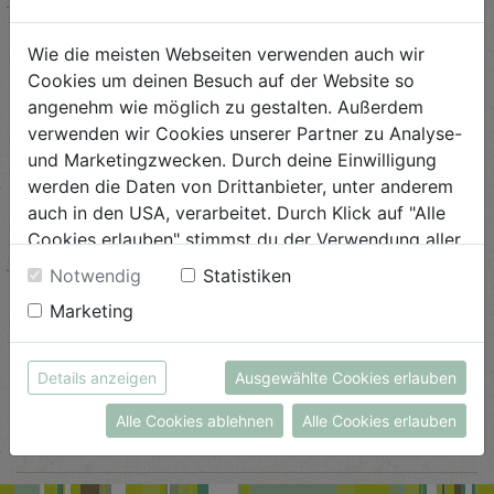
ANSEHEN
Wie die meisten Webseiten verwenden auch wir
Cookies um deinen Besuch auf der Website so
Schwarzkohl-Erdnuss-Curry
mit Tofu
angenehm wie möglich zu gestalten. Außerdem
verwenden wir Cookies unserer Partner zu Analyse-
Schwierigkeit
und Marketingzwecken. Durch deine Einwilligung
leicht
werden die Daten von Drittanbieter, unter anderem
auch in den USA, verarbeitet. Durch Klick auf "Alle
ANSEHEN
Cookies erlauben" stimmst du der Verwendung aller
Cookies zu. Unter "Details anzeigen" findest du alle
Notwendig
Statistiken
Infos zu den unterschiedlichen Cookies, du kannst
Herzhafte Radicchiopasta
Marketing
auch entscheiden, welche Cookies du erlauben
möchtest.
Schwierigkeit
Weitere Informationen findest du in unserer
leicht
Details anzeigen
Ausgewählte Cookies erlauben
Datenschutzerklärung
bzw. im
Impressum
Alle Cookies ablehnen
Alle Cookies erlauben
ANSEHEN