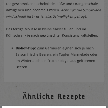
Die geschmolzene Schokolade, Süße und Orangenschale
dazugeben und nochmals mixen.
Achtung: Die Schokolade
wird schnell fest - es ist also Schnelligkeit gefragt.
Das fertige Mousse in kleine Gläser füllen und im
Kühlschrank je nach gewünschter Konsistenz kaltstellen.
Biohof-Tipp:
Zum Garnieren eignen sich je nach
Saison frische Beeren, ein Tupfer Marmelade oder
im Winter auch ein Fruchtspiegel aus gefrorenen
Beeren.
Ähnliche Rezepte