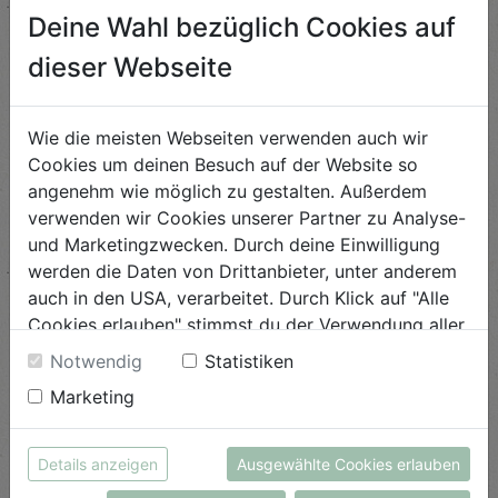
Deine Wahl bezüglich Cookies auf
Steckrüben-Rahmsuppe
dieser Webseite
Schwierigkeit
leicht
Wie die meisten Webseiten verwenden auch wir
Cookies um deinen Besuch auf der Website so
ANSEHEN
angenehm wie möglich zu gestalten. Außerdem
verwenden wir Cookies unserer Partner zu Analyse-
und Marketingzwecken. Durch deine Einwilligung
Kürbis Pancakes
werden die Daten von Drittanbieter, unter anderem
auch in den USA, verarbeitet. Durch Klick auf "Alle
Schwierigkeit
Cookies erlauben" stimmst du der Verwendung aller
leicht
Cookies zu. Unter "Details anzeigen" findest du alle
Notwendig
Statistiken
ANSEHEN
Infos zu den unterschiedlichen Cookies, du kannst
Marketing
auch entscheiden, welche Cookies du erlauben
möchtest.
Rote Rüben Ravioli in
Weitere Informationen findest du in unserer
Details anzeigen
Ausgewählte Cookies erlauben
fruchtiger Salbeibutter
Datenschutzerklärung
bzw. im
Impressum