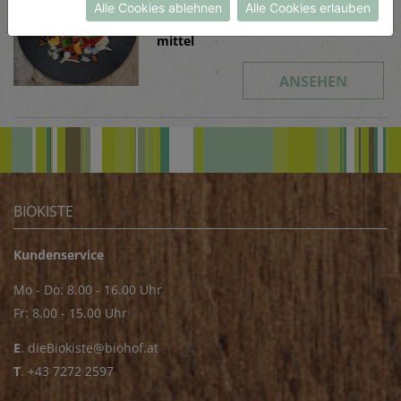
Alle Cookies ablehnen
Alle Cookies erlauben
Schwierigkeit
mittel
ANSEHEN
BIOKISTE
Kundenservice
Mo - Do: 8.00 - 16.00 Uhr
Fr: 8.00 - 15.00 Uhr
E
.
dieBiokiste@biohof.at
T
.
+43 7272 2597