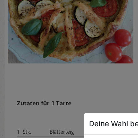
Zutaten für
1
Tarte
Deine Wahl be
1
Stk.
Blätterteig