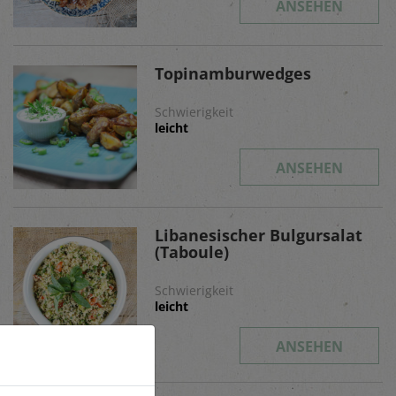
ANSEHEN
Topinamburwedges
Schwierigkeit
leicht
ANSEHEN
Libanesischer Bulgursalat
(Taboule)
Schwierigkeit
leicht
ANSEHEN