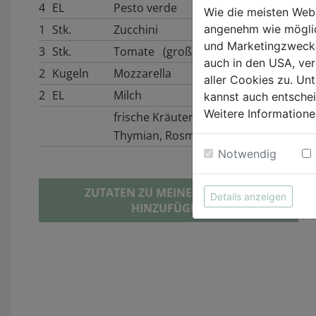
4
EL
Pesto verde
Wie die meisten Web
1
Stk.
Zucchini
angenehm wie möglic
und Marketingzwecken
3
Stk.
Tomate (groß)
auch in den USA, ver
2
Kugeln
Mozzarella
aller Cookies zu. Unt
2
EL
Milch
kannst auch entsche
Weitere Informatione
frische Kräuter (Petersilie,
Thymian, Rosmarin,...)
Notwendig
ZUTATEN ZU MEINER BIOKISTE
Details anzeigen
HINZUFÜGEN