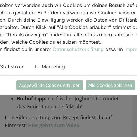
einschneiden. Die Blätterteigreste zur Seite legen.
seiten verwenden auch wir Cookies um deinen Besuch auf 
h zu gestalten. Außerdem verwenden wir Cookies unserer 
Den Blätterteigkreis mit Pesto bestreichen.
. Durch deine Einwilligung werden die Daten von Drittanb
Zucchini, Tomaten und Mozzarella in dünne
arbeitet. Durch Klick auf "Alle Cookies erlauben" stimmst
Scheiben schneiden und abwechselnd auf das
er "Details anzeigen" findest du alle Infos zu den untersch
iden, welche Cookies du erlauben möchtest.
Pesto legen. Mit den Stern-Enden (von der Mitte)
n findest du in unserer
Datenschutzerklärung
bzw. im
Impr
und den Blätterteigresten dekorieren. Nach
Geschmack würzen und mit etwas Milch
bestreichen.
Statistiken
Marketing
Bei 180 °C ca. 20 - 30 Min. backen.
Ausgewählte Cookies erlauben
Alle Cookies ablehnen
Biohof-Tipp:
ein frischer Joghurt-Dip rundet
das Gericht noch perfekt ab!
Eine Videoanleitung zum Rezept findest du auf
Pinterest.
Hier gehts zum Video.