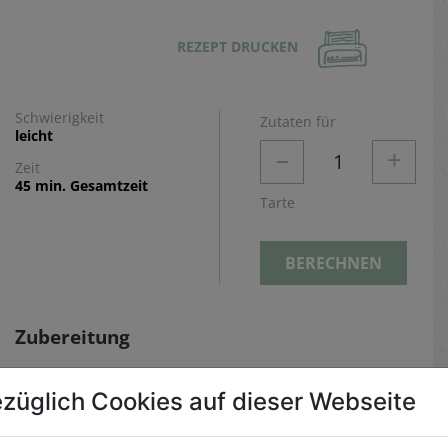
REZEPT DRUCKEN
Schwierigkeit
Zutaten für
leicht
–
+
1
Zeit
45 min. Gesamtzeit
Tarte
BERECHNEN
Zubereitung
Blätterteig ausrollen und mithilfe einer Schüssel
züglich Cookies auf dieser Webseite
einen Kreis ausschneiden. In der Mitte einen
kleinen Kreis freihalten und einen Stern