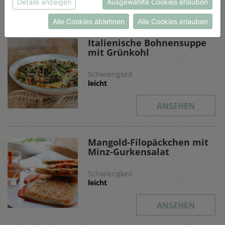
Details anzeigen
Ausgewählte Cookies erlauben
Datenschutzerklärung
bzw. im
Impressum
Alle Cookies ablehnen
Alle Cookies erlauben
Italienische Bohnensuppe
mit Grünkohl
Schwierigkeit
leicht
ANSEHEN
Mangold-Filopäckchen mit
Minz-Gurkensalat
Schwierigkeit
leicht
ANSEHEN