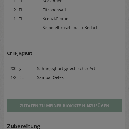
1
TL
Koriander
2
EL
Zitronensaft
1
TL
Kreuzkümmel
Semmelbrösel nach Bedarf
Chili-Joghurt
200
g
Sahnejoghurt griechischer Art
1/2
EL
Sambal Oelek
ZUTATEN ZU MEINER BIOKISTE HINZUFÜGEN
Zubereitung