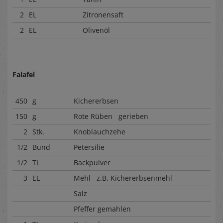
2
EL
Zitronensaft
2
EL
Olivenöl
Falafel
450
g
Kichererbsen
150
g
Rote Rüben gerieben
2
Stk.
Knoblauchzehe
1/2
Bund
Petersilie
1/2
TL
Backpulver
3
EL
Mehl z.B. Kichererbsenmehl
Salz
Pfeffer gemahlen