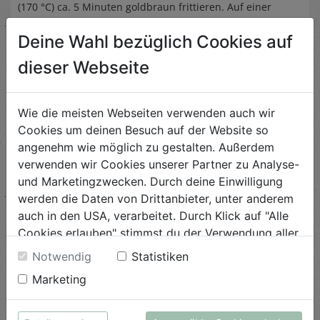
(170 °C) ca. 5 Minuten goldbraun frittieren. Auf einer
Küchenrolle abtropfen lassen und warm halten.
Deine Wahl bezüglich Cookies auf
Die gebackenen Melanzani aus dem Ofen holen und mit
dieser Webseite
einem Löffel das Fruchtfleisch von der Schale kratzen. Mit
Zitronensaft, Tahini, Knoblauch und Salz pürieren.
Wie die meisten Webseiten verwenden auch wir
Cookies um deinen Besuch auf der Website so
Für das Chili-Joghurt griechisches Joghurt mit Sambal
angenehm wie möglich zu gestalten. Außerdem
Oelek mischen und mit Salz und Pfeffer abschmecken.
verwenden wir Cookies unserer Partner zu Analyse-
und Marketingzwecken. Durch deine Einwilligung
Zum Schluss das Baba Ganoush, das Chili-Joghurt und die
werden die Daten von Drittanbieter, unter anderem
Falafeln mit etwas Petersilie anrichten.
auch in den USA, verarbeitet. Durch Klick auf "Alle
Cookies erlauben" stimmst du der Verwendung aller
Cookies zu. Unter "Details anzeigen" findest du alle
Notwendig
Statistiken
Infos zu den unterschiedlichen Cookies, du kannst
Marketing
auch entscheiden, welche Cookies du erlauben
möchtest.
Ähnliche Rezepte
Weitere Informationen findest du in unserer