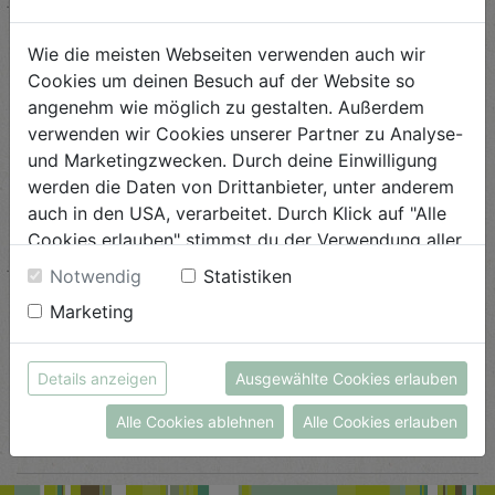
ANSEHEN
Wie die meisten Webseiten verwenden auch wir
Cookies um deinen Besuch auf der Website so
Spinat Pide
angenehm wie möglich zu gestalten. Außerdem
verwenden wir Cookies unserer Partner zu Analyse-
Schwierigkeit
und Marketingzwecken. Durch deine Einwilligung
leicht
werden die Daten von Drittanbieter, unter anderem
auch in den USA, verarbeitet. Durch Klick auf "Alle
ANSEHEN
Cookies erlauben" stimmst du der Verwendung aller
Cookies zu. Unter "Details anzeigen" findest du alle
Notwendig
Statistiken
Infos zu den unterschiedlichen Cookies, du kannst
Eisige Bananen-Konfetti
Marketing
auch entscheiden, welche Cookies du erlauben
möchtest.
Schwierigkeit
Weitere Informationen findest du in unserer
leicht
Details anzeigen
Ausgewählte Cookies erlauben
Datenschutzerklärung
bzw. im
Impressum
Alle Cookies ablehnen
Alle Cookies erlauben
ANSEHEN