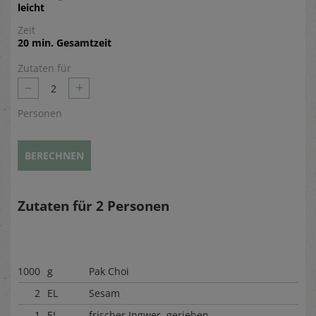
leicht
Zeit
20 min. Gesamtzeit
Zutaten für
–
+
2
Personen
BERECHNEN
Zutaten für
2
Personen
1000
g
Pak Choi
2
EL
Sesam
1
EL
frischer Ingwer, gerieben