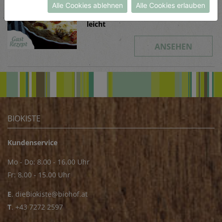
Alle Cookies ablehnen
Alle Cookies erlauben
Schwierigkeit
leicht
ANSEHEN
BIOKISTE
Kundenservice
Mo - Do: 8.00 - 16.00 Uhr
Fr: 8.00 - 15.00 Uhr
E
.
dieBiokiste@biohof.at
T
.
+43 7272 2597