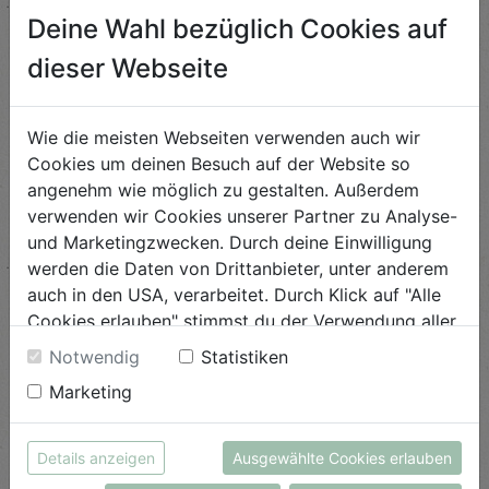
Deine Wahl bezüglich Cookies auf
Herzhafte Apfelgalette
dieser Webseite
Schwierigkeit
leicht
Wie die meisten Webseiten verwenden auch wir
Cookies um deinen Besuch auf der Website so
ANSEHEN
angenehm wie möglich zu gestalten. Außerdem
verwenden wir Cookies unserer Partner zu Analyse-
und Marketingzwecken. Durch deine Einwilligung
Karotten-Zucchini-Wraps
werden die Daten von Drittanbieter, unter anderem
auch in den USA, verarbeitet. Durch Klick auf "Alle
Schwierigkeit
Cookies erlauben" stimmst du der Verwendung aller
leicht
Cookies zu. Unter "Details anzeigen" findest du alle
Notwendig
Statistiken
ANSEHEN
Infos zu den unterschiedlichen Cookies, du kannst
Marketing
auch entscheiden, welche Cookies du erlauben
möchtest.
Weitere Informationen findest du in unserer
Tarte mit Zwetschke &
Details anzeigen
Ausgewählte Cookies erlauben
Tomate
Datenschutzerklärung
bzw. im
Impressum