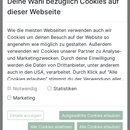
Deine Wahl bezüglich Cookies auf
Eingelegtes Gemüse
dieser Webseite
Schwierigkeit
leicht
Wie die meisten Webseiten verwenden auch wir
Cookies um deinen Besuch auf der Website so
ANSEHEN
angenehm wie möglich zu gestalten. Außerdem
verwenden wir Cookies unserer Partner zu Analyse-
und Marketingzwecken. Durch deine Einwilligung
Eingelegtes Blaukraut
werden die Daten von Drittanbieter, unter anderem
auch in den USA, verarbeitet. Durch Klick auf "Alle
Schwierigkeit
leicht
Cookies erlauben" stimmst du der Verwendung aller
Cookies zu. Unter "Details anzeigen" findest du alle
Notwendig
Statistiken
ANSEHEN
Infos zu den unterschiedlichen Cookies, du kannst
Marketing
auch entscheiden, welche Cookies du erlauben
möchtest.
Bärlauchpesto
Weitere Informationen findest du in unserer
Details anzeigen
Ausgewählte Cookies erlauben
Datenschutzerklärung
bzw. im
Impressum
Schwierigkeit
Alle Cookies ablehnen
Alle Cookies erlauben