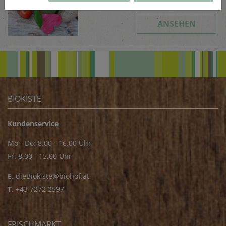
leicht
ANSEHEN
BIOKISTE
Kundenservice
Mo - Do: 8.00 - 16.00 Uhr
Fr: 8.00 - 15.00 Uhr
E
.
dieBiokiste@biohof.at
T
.
+43 7272 2597
FRISCHMARKT