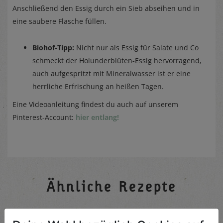
Anschließend den Essig durch ein Sieb abseihen und in
eine saubere Flasche füllen.
Biohof-Tipp:
Nicht nur als Essig für Salate und Co
schmeckt der Holunderblüten-Essig hervorragend,
auch aufgespritzt mit Mineralwasser ist er eine
herrliche Erfrischung an heißen Tagen.
Eine Videoanleitung findest du auch auf unserem
Pinterest-Account:
hier entlang!
Ähnliche Rezepte