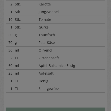
2
Stk.
Karotte
1
Stk.
Jungzwiebel
10
Stk.
Tomate
1
Stk.
Gurke
60
g
Thunfisch
70
g
Feta-Käse
30
ml
Olivenöl
2
EL
Zitronensaft
60
ml
Apfel-Balsamico-Essig
25
ml
Apfelsaft
1
TL
Honig
1
TL
Salatgewürz