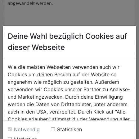
abgewandelt werden.
Deine Wahl bezüglich Cookies auf
Ähnliche Rezepte
dieser Webseite
Wie die meisten Webseiten verwenden auch wir
Cookies um deinen Besuch auf der Website so
Kohlrabi–Carpaccio
angenehm wie möglich zu gestalten. Außerdem
verwenden wir Cookies unserer Partner zu Analyse-
Schwierigkeit
leicht
und Marketingzwecken. Durch deine Einwilligung
werden die Daten von Drittanbieter, unter anderem
ANSEHEN
auch in den USA, verarbeitet. Durch Klick auf "Alle
Cookies erlauben" stimmst du der Verwendung aller
Cookies zu. Unter "Details anzeigen" findest du alle
Notwendig
Statistiken
Topinamburwedges
Infos zu den unterschiedlichen Cookies, du kannst