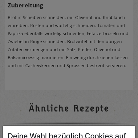
Zubereitung
Brot in Scheiben schneiden, mit Olivenöl und Knoblauch
einreiben. Rösten und würfelig schneiden. Tomaten und
Paprika ebenfalls würfelig schneiden, Feta zerbröseln und
Zwiebel in Ringe schneiden. Brotwüfel mit den übrigen
Zutaten vermengen und mit Salz, Pfeffer, Olivenöl und
Balsamicoessig marinieren. Ein wenig durchziehen lassen
und mit Cashewkernen und Sprossen bestreut servieren.
Ähnliche Rezepte
Deine Wahl bezüglich Cookies auf
Eingelegte Rote Rüben