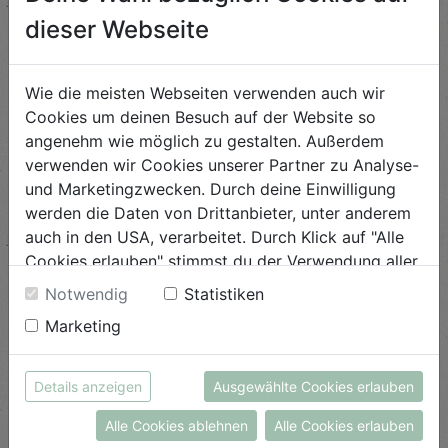
dieser Webseite
Schwierigkeit
leicht
Wie die meisten Webseiten verwenden auch wir
ANSEHEN
Cookies um deinen Besuch auf der Website so
angenehm wie möglich zu gestalten. Außerdem
verwenden wir Cookies unserer Partner zu Analyse-
Geröstete Radieschen
und Marketingzwecken. Durch deine Einwilligung
werden die Daten von Drittanbieter, unter anderem
Schwierigkeit
auch in den USA, verarbeitet. Durch Klick auf "Alle
leicht
Cookies erlauben" stimmst du der Verwendung aller
Cookies zu. Unter "Details anzeigen" findest du alle
ANSEHEN
Notwendig
Statistiken
Infos zu den unterschiedlichen Cookies, du kannst
Marketing
auch entscheiden, welche Cookies du erlauben
möchtest.
Vegane Zuckerhutbowl
Weitere Informationen findest du in unserer
Details anzeigen
Ausgewählte Cookies erlauben
Datenschutzerklärung
bzw. im
Impressum
Schwierigkeit
Alle Cookies ablehnen
Alle Cookies erlauben
leicht