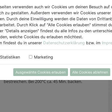
Pfeffer würzen. In der Zwischenzeit die
seiten verwenden auch wir Cookies um deinen Besuch auf 
Süßkartoffeln in Salzwasser bissfest garen,
h zu gestalten. Außerdem verwenden wir Cookies unserer 
schälen und ebenso wie die Ananas würfeln.
. Durch deine Einwilligung werden die Daten von Drittanb
arbeitet. Durch Klick auf "Alle Cookies erlauben" stimmst
Blaukraut mit Wein ablöschen und, sobald der
er "Details anzeigen" findest du alle Infos zu den untersch
Wein reduziert und das Kraut weich ist, Ananas
iden, welche Cookies du erlauben möchtest.
und Süßkartoffeln zugeben. Schlagobers
n findest du in unserer
Datenschutzerklärung
bzw. im
Impr
unterrühren. Das Strudelblatt mit zerlassener
Butter bestreichen, die Rotkrautfüllung auf das
Statistiken
Marketing
untere Teigdrittel platzieren, den Teig seitlich
einschlagen, mit Hilfe eines Küchentuches
Ausgewählte Cookies erlauben
Alle Cookies ablehnen
einrollen und nochmals mit zerlassener Butter
bestreichen. Bei 200°C ca. 45 Min. backen.