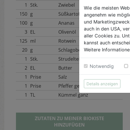
1
Stk.
Zwiebel
Wie die meisten Web
150
g
Süßkartoffeln
angenehm wie möglic
und Marketingzwecken
100
g
Ananas
auch in den USA, ver
3
EL
Olivenöl
aller Cookies zu. Unt
125
ml
Rotwein
kannst auch entsche
20
g
Schlagobers
Weitere Informatione
1
Stk.
Strudelteig
Notwendig
2
EL
Butter
1
Prise
Salz
Details anzeigen
1
Prise
Pfeffer gemahlen
1
TL
Kümmel ganz
ZUTATEN ZU MEINER BIOKISTE
HINZUFÜGEN