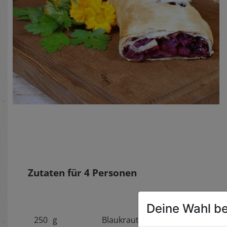
Zutaten für
4
Personen
Deine Wahl be
250
g
Blaukraut