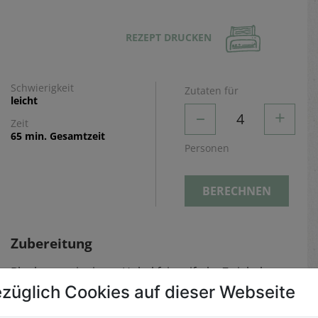
REZEPT DRUCKEN
Schwierigkeit
Zutaten für
leicht
–
+
4
Zeit
65 min. Gesamtzeit
Personen
BERECHNEN
Zubereitung
Blaukraut mit einem Hobel fein stifteln. Zwiebel
züglich Cookies auf dieser Webseite
schälen und würfeln. Gemeinsam in einer Pfanne
mit Olivenöl anrösten und mit Kümmel, Salz und