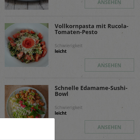
ANSEHEN
Vollkornpasta mit Rucola-
Tomaten-Pesto
Schwierigkeit
leicht
ANSEHEN
Schnelle Edamame-Sushi-
Bowl
Schwierigkeit
leicht
ANSEHEN