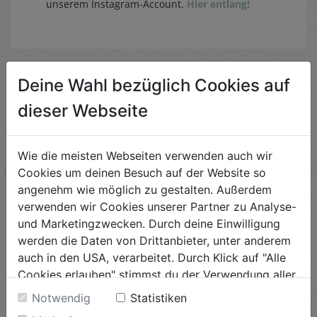
unserem Instagram-Account.
Hier entlang!
Deine Wahl bezüglich Cookies auf
Ähnliche Rezepte
dieser Webseite
Wie die meisten Webseiten verwenden auch wir
Herzhafte Bärlauch-
Palatschinken
Cookies um deinen Besuch auf der Website so
angenehm wie möglich zu gestalten. Außerdem
Schwierigkeit
verwenden wir Cookies unserer Partner zu Analyse-
leicht
und Marketingzwecken. Durch deine Einwilligung
werden die Daten von Drittanbieter, unter anderem
ANSEHEN
auch in den USA, verarbeitet. Durch Klick auf "Alle
Cookies erlauben" stimmst du der Verwendung aller
Cookies zu. Unter "Details anzeigen" findest du alle
Frühlings-Spargeltarte
Notwendig
Statistiken
Infos zu den unterschiedlichen Cookies, du kannst