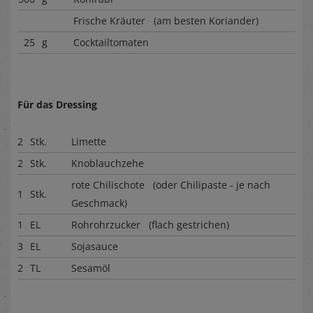
Frische Kräuter (am besten Koriander)
25
g
Cocktailtomaten
Für das Dressing
2
Stk.
Limette
2
Stk.
Knoblauchzehe
rote Chilischote (oder Chilipaste - je nach
1
Stk.
Geschmack)
1
EL
Rohrohrzucker (flach gestrichen)
3
EL
Sojasauce
2
TL
Sesamöl