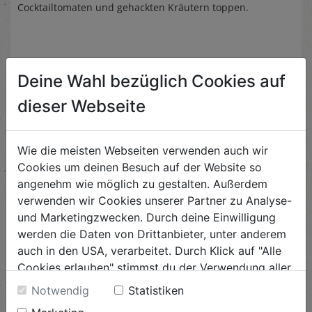
Cocktailtomaten und gehackten Kräutern toppen.
Deine Wahl bezüglich Cookies auf
Ähnliche Rezepte
dieser Webseite
Wie die meisten Webseiten verwenden auch wir
Cookies um deinen Besuch auf der Website so
Kräuterbutter
angenehm wie möglich zu gestalten. Außerdem
verwenden wir Cookies unserer Partner zu Analyse-
Schwierigkeit
leicht
und Marketingzwecken. Durch deine Einwilligung
werden die Daten von Drittanbieter, unter anderem
ANSEHEN
auch in den USA, verarbeitet. Durch Klick auf "Alle
Cookies erlauben" stimmst du der Verwendung aller
Cookies zu. Unter "Details anzeigen" findest du alle
Notwendig
Statistiken
Türkische Grillsauce
Infos zu den unterschiedlichen Cookies, du kannst