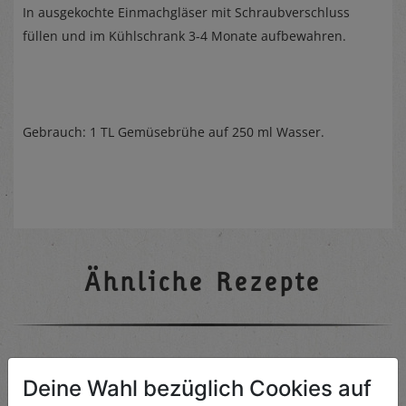
In ausgekochte Einmachgläser mit Schraubverschluss
füllen und im Kühlschrank 3-4 Monate aufbewahren.
Gebrauch: 1 TL Gemüsebrühe auf 250 ml Wasser.
Ähnliche Rezepte
Topinambur-Suppe
Deine Wahl bezüglich Cookies auf