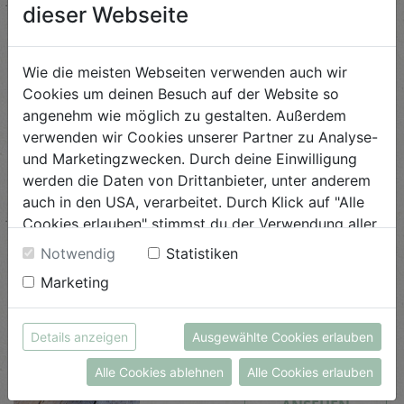
Schwierigkeit
dieser Webseite
leicht
ANSEHEN
Wie die meisten Webseiten verwenden auch wir
Cookies um deinen Besuch auf der Website so
angenehm wie möglich zu gestalten. Außerdem
Karottenlax
verwenden wir Cookies unserer Partner zu Analyse-
und Marketingzwecken. Durch deine Einwilligung
Schwierigkeit
werden die Daten von Drittanbieter, unter anderem
leicht
auch in den USA, verarbeitet. Durch Klick auf "Alle
ANSEHEN
Cookies erlauben" stimmst du der Verwendung aller
Cookies zu. Unter "Details anzeigen" findest du alle
Notwendig
Statistiken
Infos zu den unterschiedlichen Cookies, du kannst
Marketing
auch entscheiden, welche Cookies du erlauben
Rettich in würziger
Currysauce
möchtest.
Weitere Informationen findest du in unserer
Details anzeigen
Ausgewählte Cookies erlauben
Schwierigkeit
Datenschutzerklärung
bzw. im
Impressum
leicht
Alle Cookies ablehnen
Alle Cookies erlauben