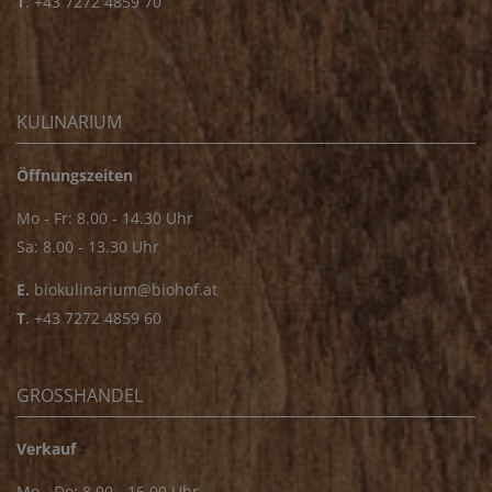
T
.
+43 7272 4859 70
KULINARIUM
Öffnungszeiten
Mo - Fr: 8.00 - 14.30 Uhr
Sa: 8.00 - 13.30 Uhr
E.
biokulinarium@biohof.at
T
.
+43 7272 4859 60
GROSSHANDEL
Verkauf
Mo - Do: 8.00 - 16.00 Uhr