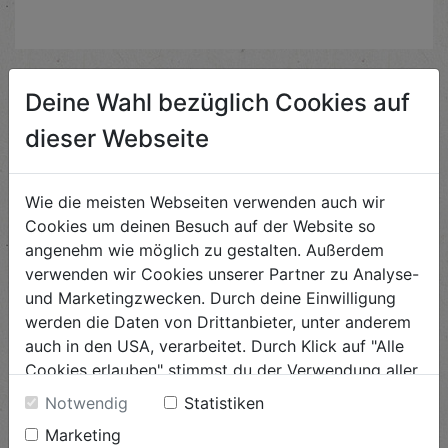
Deine Wahl bezüglich Cookies auf
Ähnliche Rezepte
dieser Webseite
Fisolen in Thymian
Wie die meisten Webseiten verwenden auch wir
Senfsauce
Cookies um deinen Besuch auf der Website so
angenehm wie möglich zu gestalten. Außerdem
Schwierigkeit
verwenden wir Cookies unserer Partner zu Analyse-
leicht
und Marketingzwecken. Durch deine Einwilligung
werden die Daten von Drittanbieter, unter anderem
ANSEHEN
auch in den USA, verarbeitet. Durch Klick auf "Alle
Cookies erlauben" stimmst du der Verwendung aller
Cookies zu. Unter "Details anzeigen" findest du alle
Süßer Curryaufstrich
Notwendig
Statistiken
Infos zu den unterschiedlichen Cookies, du kannst
Marketing
auch entscheiden, welche Cookies du erlauben
Schwierigkeit