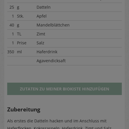
25
g
Datteln
1
Stk.
Apfel
40
g
Mandelblättchen
1
TL
Zimt
1
Prise
Salz
350
ml
Haferdrink
Agavendicksaft
ZUTATEN ZU MEINER BIOKISTE HINZUFÜGEN
Zubereitung
Als erstes die Datteln hacken und im Anschluss mit
Haferflocken, Kokosraspeln, Haferdrink, Zimt und Salz