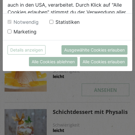
auch in den USA, verarbeitet. Durch Klick auf "Alle
Schwierigkeit
Cookies erlauben" stimmst du der Verwendung aller
leicht
Cookies zu. Unter "Details anzeigen" findest du alle
Notwendig
Statistiken
Infos zu den unterschiedlichen Cookies, du kannst
ANSEHEN
Marketing
auch entscheiden, welche Cookies du erlauben
möchtest.
Weitere Informationen findest du in unserer
Details anzeigen
Ausgewählte Cookies erlauben
Zimt Panna cotta an
Datenschutzerklärung
bzw. im
Impressum
marinierten Orangenfilets
Alle Cookies ablehnen
Alle Cookies erlauben
Schwierigkeit
leicht
ANSEHEN
Schichtdessert mit Physalis
Schwierigkeit
leicht