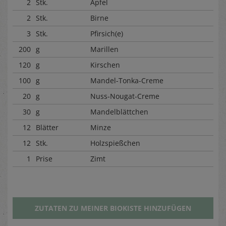
2
Stk.
Apfel
2
Stk.
Birne
3
Stk.
Pfirsich(e)
200
g
Marillen
120
g
Kirschen
100
g
Mandel-Tonka-Creme
20
g
Nuss-Nougat-Creme
30
g
Mandelblättchen
12
Blätter
Minze
12
Stk.
Holzspießchen
1
Prise
Zimt
ZUTATEN ZU MEINER BIOKISTE HINZUFÜGEN