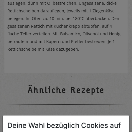
auslegen, dünn mit Öl bestreichen. Ungesalzene, dicke
Rettichscheiben darauflegen, jeweils mit 1 Ziegenkäse
belegen. Im Ofen ca. 10 min. bei 180°C überbacken. Den
gesalzenen Rettich mit Küchenkrepp abtupfen, auf 4
flache Teller verteilen. Mit Balsamico, Olivenöl und Honig
beträufeln und mit Kapern und Pfeffer bestreuen. Je 1
Rettichscheibe mit Käse dazugeben.
Ähnliche Rezepte
Rote Rüben Röllchen
Deine Wahl bezüglich Cookies auf
Schwierigkeit