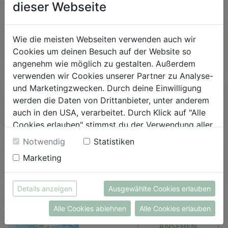
dieser Webseite
leicht
ANSEHEN
Wie die meisten Webseiten verwenden auch wir
Cookies um deinen Besuch auf der Website so
angenehm wie möglich zu gestalten. Außerdem
Zwetschken-Bruschetta
verwenden wir Cookies unserer Partner zu Analyse-
und Marketingzwecken. Durch deine Einwilligung
Schwierigkeit
werden die Daten von Drittanbieter, unter anderem
leicht
auch in den USA, verarbeitet. Durch Klick auf "Alle
ANSEHEN
Cookies erlauben" stimmst du der Verwendung aller
Cookies zu. Unter "Details anzeigen" findest du alle
Notwendig
Statistiken
Infos zu den unterschiedlichen Cookies, du kannst
Marketing
auch entscheiden, welche Cookies du erlauben
Mangold-Topfennockerl mit
Gorgonzolasauce
möchtest.
Weitere Informationen findest du in unserer
Details anzeigen
Ausgewählte Cookies erlauben
Schwierigkeit
Datenschutzerklärung
bzw. im
Impressum
leicht
Alle Cookies ablehnen
Alle Cookies erlauben
ANSEHEN