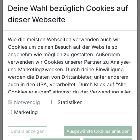
Deine Wahl bezüglich Cookies auf
Herzhafte Frischkäse
dieser Webseite
Muffins
Schwierigkeit
Wie die meisten Webseiten verwenden auch wir
leicht
Cookies um deinen Besuch auf der Website so
angenehm wie möglich zu gestalten. Außerdem
ANSEHEN
verwenden wir Cookies unserer Partner zu Analyse-
und Marketingzwecken. Durch deine Einwilligung
werden die Daten von Drittanbieter, unter anderem
Wassermelonen-Pizza
auch in den USA, verarbeitet. Durch Klick auf "Alle
Schwierigkeit
Cookies erlauben" stimmst du der Verwendung aller
leicht
Cookies zu. Unter "Details anzeigen" findest du alle
Notwendig
Statistiken
Infos zu den unterschiedlichen Cookies, du kannst
ANSEHEN
Marketing
auch entscheiden, welche Cookies du erlauben
möchtest.
Weitere Informationen findest du in unserer
Details anzeigen
Ausgewählte Cookies erlauben
Topinamburchips
Datenschutzerklärung
bzw. im
Impressum