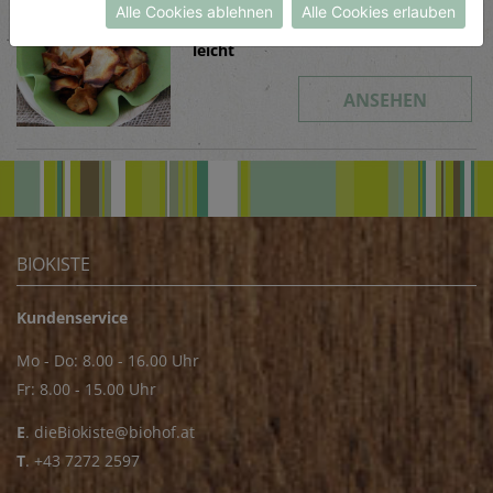
Alle Cookies ablehnen
Alle Cookies erlauben
Schwierigkeit
leicht
ANSEHEN
BIOKISTE
Kundenservice
Mo - Do: 8.00 - 16.00 Uhr
Fr: 8.00 - 15.00 Uhr
E
.
dieBiokiste@biohof.at
T
.
+43 7272 2597