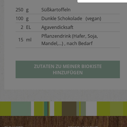
250
g
Süßkartoffeln
100
g
Dunkle Schokolade (vegan)
2
EL
Agavendicksaft
Pflanzendrink (Hafer, Soja,
15
ml
Mandel,...) , nach Bedarf
ZUTATEN ZU MEINER BIOKISTE
HINZUFÜGEN