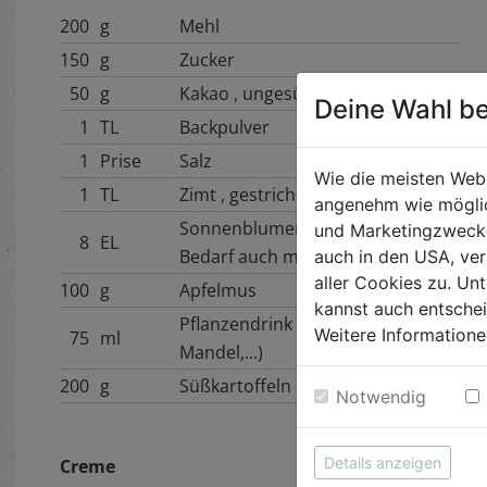
200
g
Mehl
150
g
Zucker
50
g
Kakao , ungesüßt
Deine Wahl be
1
TL
Backpulver
1
Prise
Salz
Wie die meisten Web
1
TL
Zimt , gestrichen
angenehm wie möglic
Sonnenblumenöl , nach
und Marketingzwecken
8
EL
Bedarf auch mehr
auch in den USA, ver
aller Cookies zu. Unt
100
g
Apfelmus
kannst auch entsche
Pflanzendrink (Hafer, Soja,
Weitere Informatione
75
ml
Mandel,...)
200
g
Süßkartoffeln
Notwendig
Details anzeigen
Creme