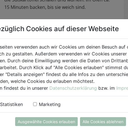
15 Minuten backen, bis sie weich sind.
In der Zwischenzeit für den Kuchenteig Mehl,
züglich Cookies auf dieser Webseite
Zucker, Kakao, Backpulver und Salz vermengen.
Anschließend den Pflanzendrink und das Öl
langsam einrühren und das Apfelmus langsam
seiten verwenden auch wir Cookies um deinen Besuch auf 
unterheben. Die Süßkartoffeln schälen, fein
h zu gestalten. Außerdem verwenden wir Cookies unserer 
reiben und unter die Masse mischen. Die
. Durch deine Einwilligung werden die Daten von Drittanb
Schokolade in nicht zu große Stücke hacken und
arbeitet. Durch Klick auf "Alle Cookies erlauben" stimmst
ebenfalls unterheben.
er "Details anzeigen" findest du alle Infos zu den untersch
iden, welche Cookies du erlauben möchtest.
n findest du in unserer
Datenschutzerklärung
bzw. im
Impr
Den Teig in eine bemehlte Kastenform füllen und
für 45 - 55 Minuten backen. Anschließend
vollständig auskühlen lassen.
Statistiken
Marketing
Für die Creme die Schokolade schmelzen und
Ausgewählte Cookies erlauben
Alle Cookies ablehnen
gemeinsam mit den weichen Süßkartoffelstücken,