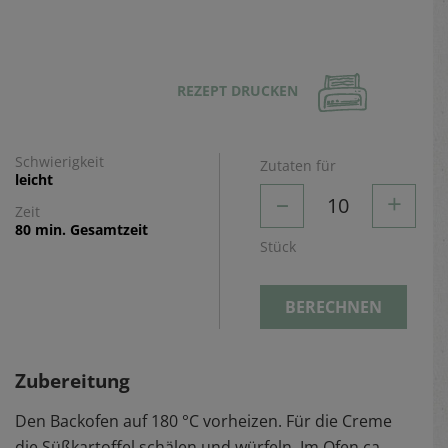
REZEPT DRUCKEN
Schwierigkeit
Zutaten für
leicht
–
+
10
Zeit
80 min. Gesamtzeit
Stück
BERECHNEN
Zubereitung
Den Backofen auf 180 °C vorheizen. Für die Creme
die Süßkartoffel schälen und würfeln. Im Ofen ca.