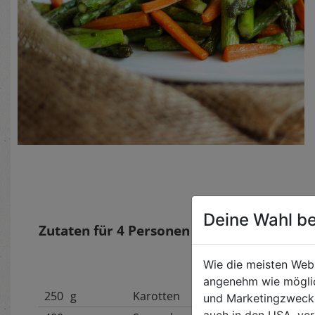
Deine Wahl be
Zutaten für
4
Personen
Wie die meisten Web
angenehm wie möglic
250
g
Karotten
und Marketingzwecken
auch in den USA, ver