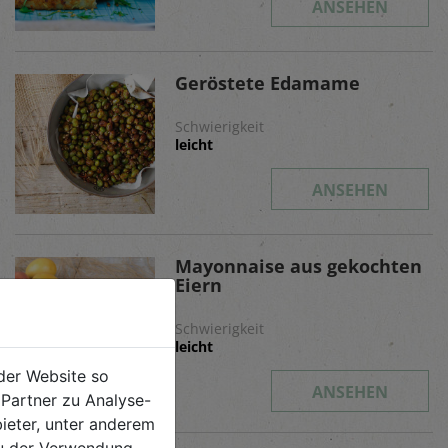
ANSEHEN
Geröstete Edamame
Schwierigkeit
leicht
ANSEHEN
Mayonnaise aus gekochten
Eiern
Schwierigkeit
leicht
der Website so
ANSEHEN
Partner zu Analyse-
ieter, unter anderem
 du der Verwendung