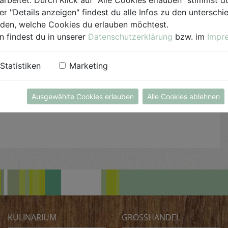
Gemüse beigeben und kurz anrösten. Mit etwas
er "Details anzeigen" findest du alle Infos zu den untersch
Zimt, Koriander und Salz abschmecken.
iden, welche Cookies du erlauben möchtest.
n findest du in unserer
Datenschutzerklärung
bzw. im
Impr
Tipp:
Mit Kartoffeln und Fisch auf Tellern
anrichten und mit Rosmarin garnieren.
Statistiken
Marketing
Ausgewählte Cookies erlauben
Alle Cookies ablehnen
KULINARIUM
GROSSHANDEL