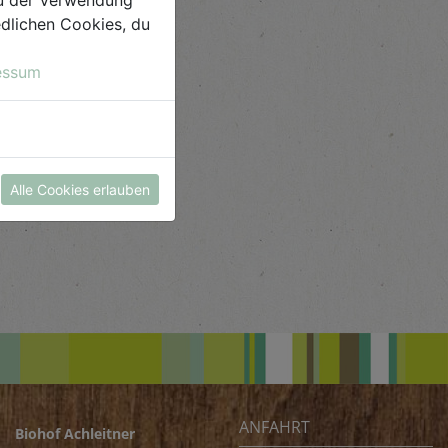
iedlichen Cookies, du
essum
Alle Cookies erlauben
ANFAHRT
Biohof Achleitner