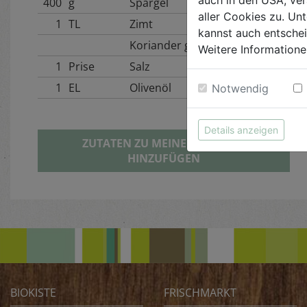
400
g
Spargel
aller Cookies zu. Unt
1
TL
Zimt
kannst auch entsche
Koriander gemahlen
Weitere Informatione
1
Prise
Salz
1
EL
Olivenöl
Notwendig
Details anzeigen
ZUTATEN ZU MEINER BIOKISTE
HINZUFÜGEN
BIOKISTE
FRISCHMARKT