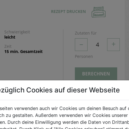
REZEPT DRUCKEN
Schwierigkeit
Zutaten für
leicht
–
+
4
Zeit
15 min. Gesamtzeit
Personen
BERECHNEN
züglich Cookies auf dieser Webseite
Zubereitung
Spargel waschen, die Enden abschneiden und in
seiten verwenden auch wir Cookies um deinen Besuch auf 
ca. 5 cm lange Stücke teilen. Die Karotten schälen
h zu gestalten. Außerdem verwenden wir Cookies unserer 
und stiften. Olivenöl in einer Pfanne erhitzen,
. Durch deine Einwilligung werden die Daten von Drittanb
arbeitet. Durch Klick auf "Alle Cookies erlauben" stimmst