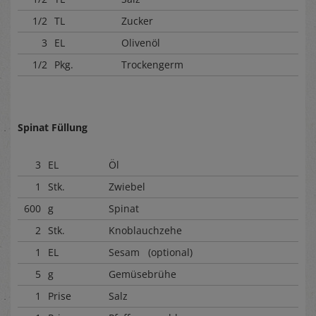
1/2
TL
Zucker
3
EL
Olivenöl
1/2
Pkg.
Trockengerm
Spinat Füllung
3
EL
Öl
1
Stk.
Zwiebel
600
g
Spinat
2
Stk.
Knoblauchzehe
1
EL
Sesam (optional)
5
g
Gemüsebrühe
1
Prise
Salz