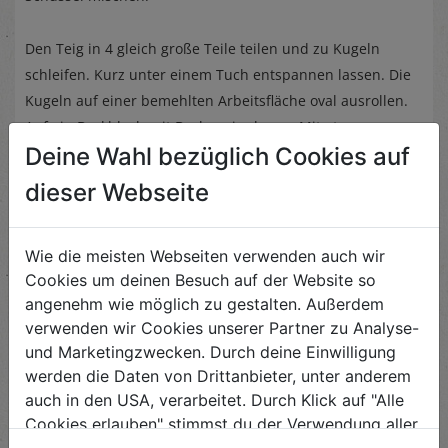
Den Teig in 4 gleich große Teile teilen und zu Kugeln
schleifen. Kurz unter einem Tuch entspannen lassen. Die
Kugeln auf einer bemehlten Arbeitsfläche oval ausrollen.
Auf ein Backblech mit Backpapier legen. Mit etwas
Deine Wahl bezüglich Cookies auf
Knoblauchöl bestreichen. Einen Teil der Spinatfülle
länglich in die Mitte geben und dabei genügend Platz am
dieser Webseite
Rand lassen. ¼ Schafskäse darüber bröseln. Die Ränder
einschlagen und die Enden etwas zusammendrehen,
Wie die meisten Webseiten verwenden auch wir
sodass ein „Schiffchen“ entsteht. Die Ränder noch mit
Cookies um deinen Besuch auf der Website so
etwas Knoblauchöl einstreichen.
angenehm wie möglich zu gestalten. Außerdem
verwenden wir Cookies unserer Partner zu Analyse-
Mit den restlichen drei Teigkugeln genauso verfahren.
und Marketingzwecken. Durch deine Einwilligung
werden die Daten von Drittanbieter, unter anderem
Zum Backen Temperatur leicht reduzieren und ca. 15
auch in den USA, verarbeitet. Durch Klick auf "Alle
Minuten backen.
Cookies erlauben" stimmst du der Verwendung aller
Cookies zu. Unter "Details anzeigen" findest du alle