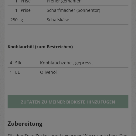
1
Prise
Pfeffer gemahlen
1
Prise
Scharfmacher (Sonnentor)
250
g
Schafskäse
Knoblauchöl (zum Bestreichen)
4
Stk.
Knoblauchzehe , gepresst
1
EL
Olivenöl
ZUTATEN ZU MEINER BIOKISTE HINZUFÜGEN
Zubereitung
Für den Teig: Zucker und lauwarmes Wasser mischen. Den