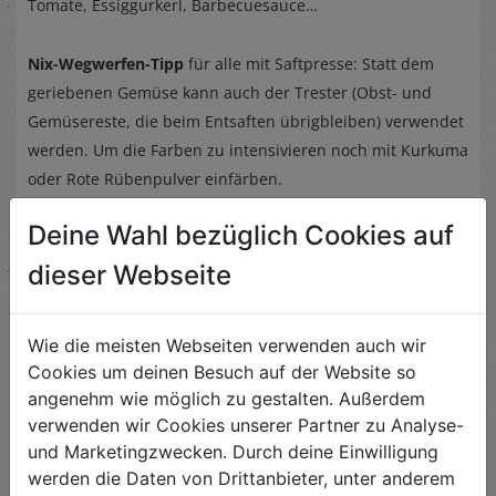
Tomate, Essiggurkerl, Barbecuesauce…
Nix-Wegwerfen-Tipp
für alle mit Saftpresse: Statt dem
geriebenen Gemüse kann auch der Trester (Obst- und
Gemüsereste, die beim Entsaften übrigbleiben) verwendet
werden. Um die Farben zu intensivieren noch mit Kurkuma
oder Rote Rübenpulver einfärben.
Deine Wahl bezüglich Cookies auf
dieser Webseite
Wie die meisten Webseiten verwenden auch wir
Ähnliche Rezepte
Cookies um deinen Besuch auf der Website so
angenehm wie möglich zu gestalten. Außerdem
verwenden wir Cookies unserer Partner zu Analyse-
und Marketingzwecken. Durch deine Einwilligung
Steckrübenquiche
werden die Daten von Drittanbieter, unter anderem