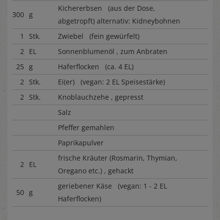
Kichererbsen (aus der Dose,
300
g
abgetropft) alternativ: Kidneybohnen
1
Stk.
Zwiebel (fein gewürfelt)
2
EL
Sonnenblumenöl , zum Anbraten
25
g
Haferflocken (ca. 4 EL)
2
Stk.
Ei(er) (vegan: 2 EL Speisestärke)
2
Stk.
Knoblauchzehe , gepresst
Salz
Pfeffer gemahlen
Paprikapulver
frische Kräuter (Rosmarin, Thymian,
2
EL
Oregano etc.) , gehackt
geriebener Käse (vegan: 1 - 2 EL
50
g
Haferflocken)