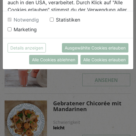
auch in den USA, verarbeitet. Durch Klick auf "Alle
Schwierigkeit
Cookies erlauben" stimmst du der Verwendung aller
leicht
Cookies zu. Unter "Details anzeigen" findest du alle
Notwendig
Statistiken
Infos zu den unterschiedlichen Cookies, du kannst
ANSEHEN
Marketing
auch entscheiden, welche Cookies du erlauben
möchtest.
Weitere Informationen findest du in unserer
Wassermelonen-Shake
Details anzeigen
Ausgewählte Cookies erlauben
Datenschutzerklärung
bzw. im
Impressum
Alle Cookies ablehnen
Alle Cookies erlauben
Schwierigkeit
leicht
ANSEHEN
Gebratener Chicorée mit
Mandarinen
Schwierigkeit
leicht