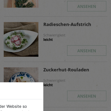
ANSEHEN
Radieschen-Aufstrich
Schwierigkeit
leicht
ANSEHEN
Zuckerhut-Rouladen
Schwierigkeit
leicht
ANSEHEN
der Website so