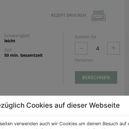
REZEPT DRUCKEN
Schwierigkeit
Zutaten für
leicht
–
+
4
Zeit
50 min. Gesamtzeit
Personen
BERECHNEN
Zubereitung
züglich Cookies auf dieser Webseite
Blaukraut fein hobeln. Mandarinen in Stücke
schneiden und Kerne entfernen.
seiten verwenden auch wir Cookies um deinen Besuch auf 