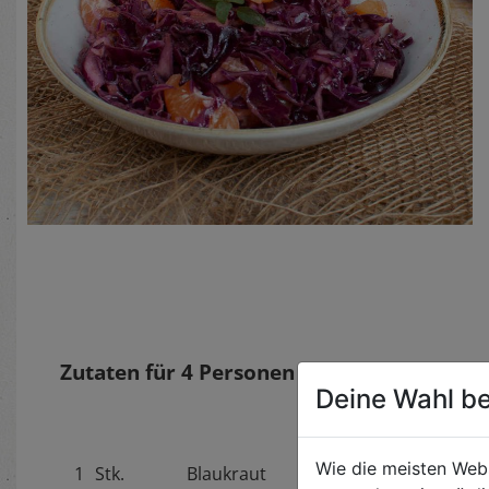
Zutaten für
4
Personen
Deine Wahl be
Wie die meisten Web
1
Stk.
Blaukraut