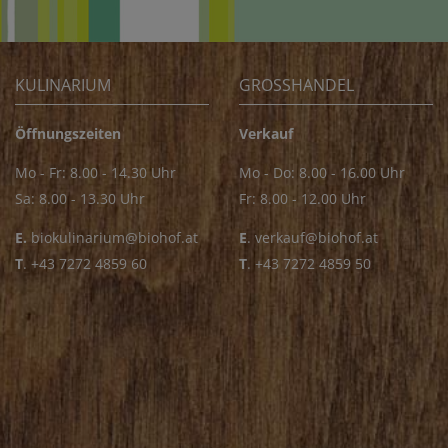
KULINARIUM
GROSSHANDEL
Öffnungszeiten
Verkauf
Mo - Fr: 8.00 - 14.30 Uhr
Mo - Do: 8.00 - 16.00 Uhr
Sa: 8.00 - 13.30 Uhr
Fr: 8.00 - 12.00 Uhr
E.
biokulinarium@biohof.at
E
.
verkauf@biohof.at
T
.
+43 7272 4859 60
T
.
+43 7272 4859 50