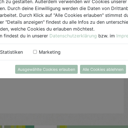
h zu gestalten. Außerdem verwenden wir Cookies unserer 
Balsamico-Essig, Orangensaft, Öl, Agavendicksaft,
. Durch deine Einwilligung werden die Daten von Drittanb
Salz, Pfeffer und Zimt verrühren oder in ein
arbeitet. Durch Klick auf "Alle Cookies erlauben" stimmst
Schraubglas füllen und gut schütteln.
er "Details anzeigen" findest du alle Infos zu den untersch
Abschmecken und mit dem Blaukraut und den
iden, welche Cookies du erlauben möchtest.
Mandarinen-Stücken abmischen.
n findest du in unserer
Datenschutzerklärung
bzw. im
Impr
Über Nacht im Kühlschrank ziehen lassen.
Statistiken
Marketing
Ausgewählte Cookies erlauben
Alle Cookies ablehnen