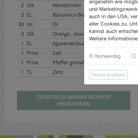
angenehm wie möglic
2
Stk.
Mandarinen
und Marketingzwecken
3
EL
Balsamico Bianco
auch in den USA, ver
aller Cookies zu. Unt
30
ml
Öl
kannst auch entsche
3
Stk.
Orange , davon den Saft
Weitere Informatione
1
EL
Agavendicksaft
1
Prise
Salz
Notwendig
1
Prise
Pfeffer gemahlen
1
TL
Zimt
Details anzeigen
ZUTATEN ZU MEINER BIOKISTE
HINZUFÜGEN