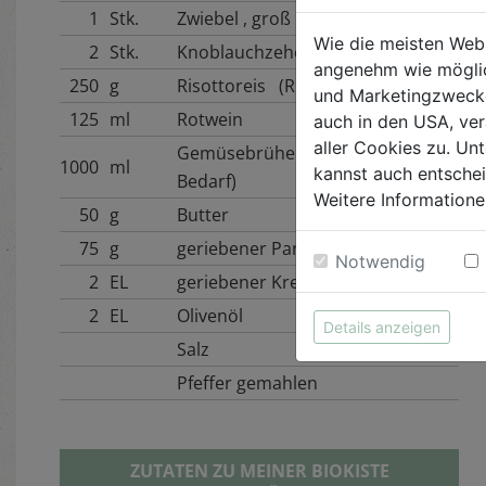
1
Stk.
Zwiebel , groß
Wie die meisten Web
2
Stk.
Knoblauchzehe
angenehm wie möglic
250
g
Risottoreis (Rundkornreis)
und Marketingzwecken
125
ml
Rotwein
auch in den USA, ver
aller Cookies zu. Unt
Gemüsebrühe (je nach
1000
ml
kannst auch entsche
Bedarf)
Weitere Informatione
50
g
Butter
75
g
geriebener Parmesan , frisch
Notwendig
2
EL
geriebener Kren
2
EL
Olivenöl
Details anzeigen
Salz
Pfeffer gemahlen
ZUTATEN ZU MEINER BIOKISTE