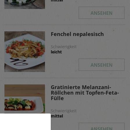
ANSEHEN
Fenchel nepalesisch
Schwierigkeit
leicht
ANSEHEN
Gratinierte Melanzani-
Röllchen mit Topfen-Feta-
Fülle
Schwierigkeit
mittel
ANSEHEN