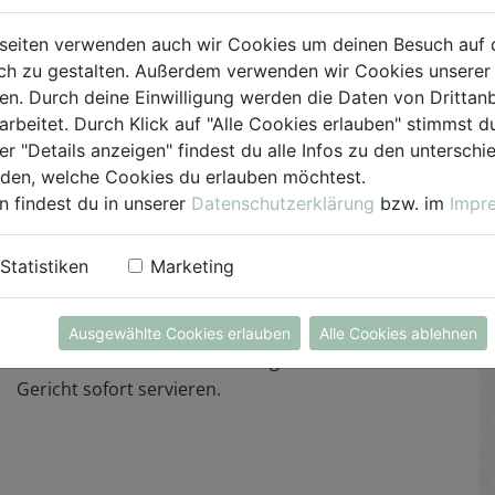
Nun Olivenöl in einem großen Topf erhitzen und
das vorbereitete Gemüse darin kurz anbraten.Im
seiten verwenden auch wir Cookies um deinen Besuch auf 
h zu gestalten. Außerdem verwenden wir Cookies unserer 
nächsten Schritt den Risottoreis zugeben und
. Durch deine Einwilligung werden die Daten von Drittanb
diesen ebenfalls kurz glasig anschwitzen. Das
arbeitet. Durch Klick auf "Alle Cookies erlauben" stimmst
Gemisch mit dem Rotwein ablöschen und diesen
er "Details anzeigen" findest du alle Infos zu den untersch
kurz einkochen lassen. Unter ständigem Rühren
iden, welche Cookies du erlauben möchtest.
schluckweise die Gemüsebrühe hinzufügen und
n findest du in unserer
Datenschutzerklärung
bzw. im
Impr
dies nach jedem Einkochen wiederholen, bis eine
cremige Konsistenz entstanden ist.
Statistiken
Marketing
Zum Verfeinern wird nun noch die Butter, der
Parmesan und der Kren untergehoben und das
Ausgewählte Cookies erlauben
Alle Cookies ablehnen
Risotto mit Salz und Pfeffer abgeschmeckt. Das
Gericht sofort servieren.