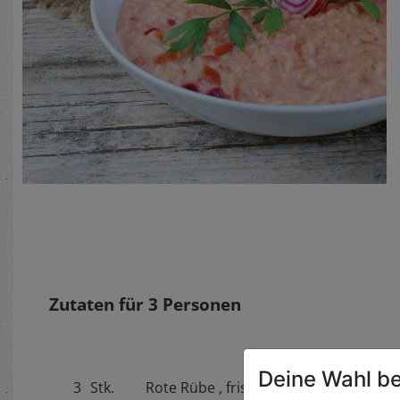
Zutaten für
3
Personen
Deine Wahl be
3
Stk.
Rote Rübe , frisch