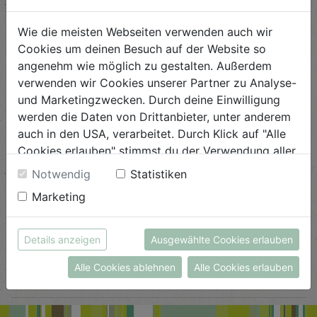
Wie die meisten Webseiten verwenden auch wir
Cookies um deinen Besuch auf der Website so
Gewürz-Multitalent
angenehm wie möglich zu gestalten. Außerdem
Schwierigkeit
verwenden wir Cookies unserer Partner zu Analyse-
leicht
und Marketingzwecken. Durch deine Einwilligung
werden die Daten von Drittanbieter, unter anderem
ANSEHEN
auch in den USA, verarbeitet. Durch Klick auf "Alle
Cookies erlauben" stimmst du der Verwendung aller
Cookies zu. Unter "Details anzeigen" findest du alle
Notwendig
Statistiken
Eingelegte
Infos zu den unterschiedlichen Cookies, du kannst
Wassermelonenschalen
Marketing
auch entscheiden, welche Cookies du erlauben
möchtest.
Schwierigkeit
Weitere Informationen findest du in unserer
leicht
Details anzeigen
Ausgewählte Cookies erlauben
Datenschutzerklärung
bzw. im
Impressum
Alle Cookies ablehnen
Alle Cookies erlauben
ANSEHEN