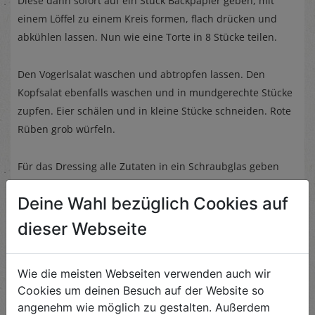
Diese dann sofort auf ein Stück Backpapier geben, mit
einem Löffel zu einem Kreis formen, flach drücken und
abkühlen lassen. Nun wie eine Torte in 8 Stücke teilen.
Den Vogerlsalat waschen und abtropfen lassen. Den
Kopfsalat ebenfalls waschen und in mundgerechte Stücke
zupfen. Eier schälen und in kleine Stücke schneiden. Rote
Rüben grob würfeln.
Für das Dressing alle Zutaten in ein Schraubglas geben
und gut durchschütteln.
Deine Wahl bezüglich Cookies auf
Den Salat mit dem Dressing vermengen, Rote Rüben und
dieser Webseite
Ei darüberstreuen und die Knusperecken aufsetzen.
Wie die meisten Webseiten verwenden auch wir
Cookies um deinen Besuch auf der Website so
angenehm wie möglich zu gestalten. Außerdem