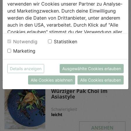
verwenden wir Cookies unserer Partner zu Analyse-
Ähnliche Rezepte
und Marketingzwecken. Durch deine Einwilligung
werden die Daten von Drittanbieter, unter anderem
auch in den USA, verarbeitet. Durch Klick auf "Alle
Cookies erlauben" stimmst du der Verwendung aller
Zucchini Chips
Cookies zu. Unter "Details anzeigen" findest du alle
Notwendig
Statistiken
Infos zu den unterschiedlichen Cookies, du kannst
Schwierigkeit
Marketing
auch entscheiden, welche Cookies du erlauben
leicht
möchtest.
Weitere Informationen findest du in unserer
ANSEHEN
Details anzeigen
Ausgewählte Cookies erlauben
Datenschutzerklärung
bzw. im
Impressum
Alle Cookies ablehnen
Alle Cookies erlauben
Würziger Pak Choi im
Asiastyle
Schwierigkeit
leicht
ANSEHEN