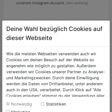
unserem Instagram-Account.
Hier entlang!
Deine Wahl bezüglich Cookies auf
Ähnliche Rezepte
dieser Webseite
Wie die meisten Webseiten verwenden auch wir
Pikante Muffins
Cookies um deinen Besuch auf der Website so
angenehm wie möglich zu gestalten. Außerdem
Schwierigkeit
verwenden wir Cookies unserer Partner zu Analyse-
leicht
und Marketingzwecken. Durch deine Einwilligung
werden die Daten von Drittanbieter, unter anderem
ANSEHEN
auch in den USA, verarbeitet. Durch Klick auf "Alle
Cookies erlauben" stimmst du der Verwendung aller
Cookies zu. Unter "Details anzeigen" findest du alle
Glasierter schwarzer
Notwendig
Statistiken
Rettich mit Vanille
Infos zu den unterschiedlichen Cookies, du kannst