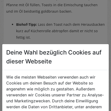
Pfanne mit Öl füllen, Toasts in die Eimischung tauchen
und im Öl beidseitig goldbraun backen.
Biohof-Tipp:
Lass den Toast nach dem Herausbacken
kurz auf Küchenrolle abtropfen damit er nicht so
fettig ist.
Der French Toast schmeckt am besten mit frischem Salat.
Deine Wahl bezüglich Cookies auf
dieser Webseite
Wie die meisten Webseiten verwenden auch wir
Ähnliche Rezepte
Cookies um deinen Besuch auf der Website so
angenehm wie möglich zu gestalten. Außerdem
verwenden wir Cookies unserer Partner zu Analyse-
und Marketingzwecken. Durch deine Einwilligung
Melanzani-Süßkartoffel
werden die Daten von Drittanbieter, unter anderem
Curry