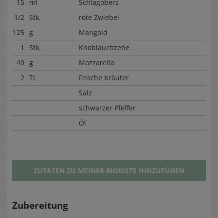
15
ml
Schlagobers
1/2
Stk.
rote Zwiebel
125
g
Mangold
1
Stk.
Knoblauchzehe
40
g
Mozzarella
2
TL
Frische Kräuter
Salz
schwarzer Pfeffer
Öl
ZUTATEN ZU MEINER BIOKISTE HINZUFÜGEN
Zubereitung