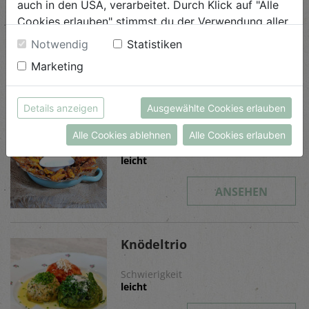
auch in den USA, verarbeitet. Durch Klick auf "Alle
Cookies erlauben" stimmst du der Verwendung aller
Schwierigkeit
leicht
Cookies zu. Unter "Details anzeigen" findest du alle
Notwendig
Statistiken
Infos zu den unterschiedlichen Cookies, du kannst
Marketing
ANSEHEN
auch entscheiden, welche Cookies du erlauben
möchtest.
Weitere Informationen findest du in unserer
Details anzeigen
Ausgewählte Cookies erlauben
Karotten Pommes
Datenschutzerklärung
bzw. im
Impressum
Alle Cookies ablehnen
Alle Cookies erlauben
Schwierigkeit
leicht
ANSEHEN
Knödeltrio
Schwierigkeit
leicht