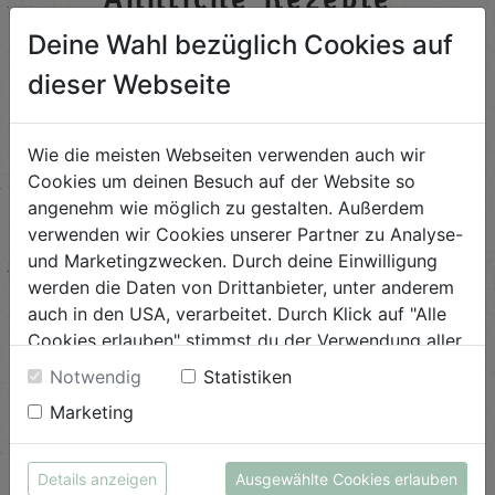
Deine Wahl bezüglich Cookies auf
dieser Webseite
Fenchel nepalesisch
Schwierigkeit
Wie die meisten Webseiten verwenden auch wir
leicht
Cookies um deinen Besuch auf der Website so
angenehm wie möglich zu gestalten. Außerdem
ANSEHEN
verwenden wir Cookies unserer Partner zu Analyse-
und Marketingzwecken. Durch deine Einwilligung
werden die Daten von Drittanbieter, unter anderem
Brokkoli Curry
auch in den USA, verarbeitet. Durch Klick auf "Alle
Cookies erlauben" stimmst du der Verwendung aller
Schwierigkeit
Cookies zu. Unter "Details anzeigen" findest du alle
leicht
Notwendig
Statistiken
Infos zu den unterschiedlichen Cookies, du kannst
Marketing
auch entscheiden, welche Cookies du erlauben
ANSEHEN
möchtest.
Weitere Informationen findest du in unserer
Details anzeigen
Ausgewählte Cookies erlauben