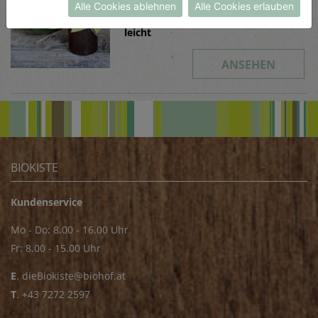
Alle Cookies ablehnen
Alle Cookies erlauben
Schwierigkeit
leicht
ANSEHEN
BIOKISTE
Kundenservice
Mo - Do: 8.00 - 16.00 Uhr
Fr: 8.00 - 15.00 Uhr
E
.
dieBiokiste@biohof.at
T
.
+43 7272 2597