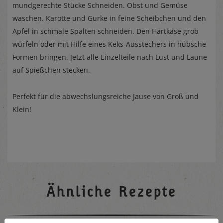
mundgerechte Stücke Schneiden. Obst und Gemüse
waschen. Karotte und Gurke in feine Scheibchen und den
Apfel in schmale Spalten schneiden. Den Hartkäse grob
würfeln oder mit Hilfe eines Keks-Ausstechers in hübsche
Formen bringen. Jetzt alle Einzelteile nach Lust und Laune
auf Spießchen stecken.
Perfekt für die abwechslungsreiche Jause von Groß und
Klein!
Ähnliche Rezepte