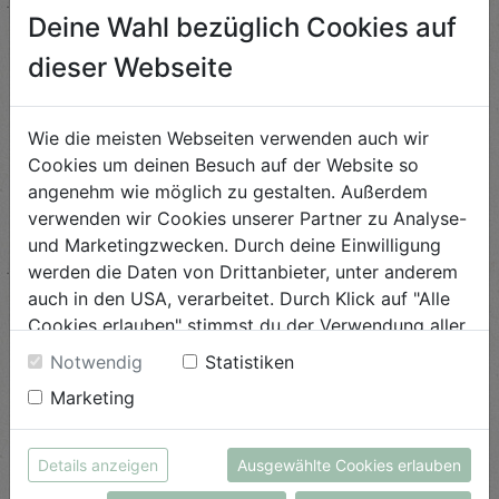
Deine Wahl bezüglich Cookies auf
Gebratener Fenchel mit
Honig und Nüssen
dieser Webseite
Schwierigkeit
leicht
Wie die meisten Webseiten verwenden auch wir
Cookies um deinen Besuch auf der Website so
ANSEHEN
angenehm wie möglich zu gestalten. Außerdem
verwenden wir Cookies unserer Partner zu Analyse-
und Marketingzwecken. Durch deine Einwilligung
Eier-Küken
werden die Daten von Drittanbieter, unter anderem
auch in den USA, verarbeitet. Durch Klick auf "Alle
Schwierigkeit
Cookies erlauben" stimmst du der Verwendung aller
leicht
Cookies zu. Unter "Details anzeigen" findest du alle
Notwendig
Statistiken
ANSEHEN
Infos zu den unterschiedlichen Cookies, du kannst
Marketing
auch entscheiden, welche Cookies du erlauben
möchtest.
Eingelegte
Weitere Informationen findest du in unserer
Details anzeigen
Ausgewählte Cookies erlauben
Wassermelonenschalen
Datenschutzerklärung
bzw. im
Impressum