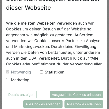
und auf dem Herd bei leichter Hitze ca. 5-10 min garen bis
dieser Webseite
die Eier stocken.
Wie die meisten Webseiten verwenden auch wir
Mit Petersilie oder Koriander bestreuen und servieren.
Cookies um deinen Besuch auf der Website so
Dazu passt Pita-Brot.
angenehm wie möglich zu gestalten. Außerdem
verwenden wir Cookies unserer Partner zu Analyse-
Biohof-Tipp:
Eine Videoanleitung dazu findest du auf
und Marketingzwecken. Durch deine Einwilligung
unserem Instagram-Account.
Hier entlang!
werden die Daten von Drittanbieter, unter anderem
auch in den USA, verarbeitet. Durch Klick auf "Alle
Cookies erlauben" stimmst du der Verwendung aller
Cookies zu. Unter "Details anzeigen" findest du alle
Notwendig
Statistiken
Infos zu den unterschiedlichen Cookies, du kannst
Ähnliche Rezepte
Marketing
auch entscheiden, welche Cookies du erlauben
möchtest.
Weitere Informationen findest du in unserer
Details anzeigen
Ausgewählte Cookies erlauben
Datenschutzerklärung
bzw. im
Impressum
Gemüsecurry
Alle Cookies ablehnen
Alle Cookies erlauben