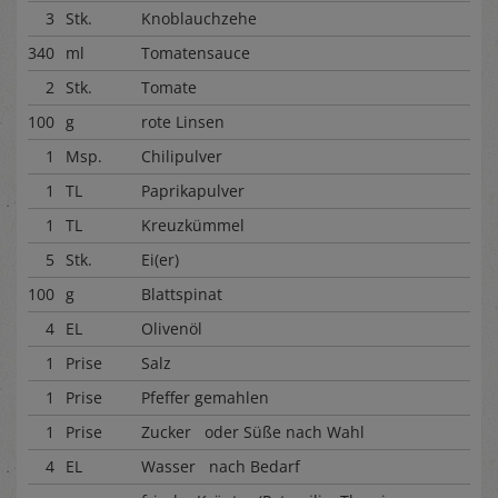
3
Stk.
Knoblauchzehe
340
ml
Tomatensauce
2
Stk.
Tomate
100
g
rote Linsen
1
Msp.
Chilipulver
1
TL
Paprikapulver
1
TL
Kreuzkümmel
5
Stk.
Ei(er)
100
g
Blattspinat
4
EL
Olivenöl
1
Prise
Salz
1
Prise
Pfeffer gemahlen
1
Prise
Zucker oder Süße nach Wahl
4
EL
Wasser nach Bedarf