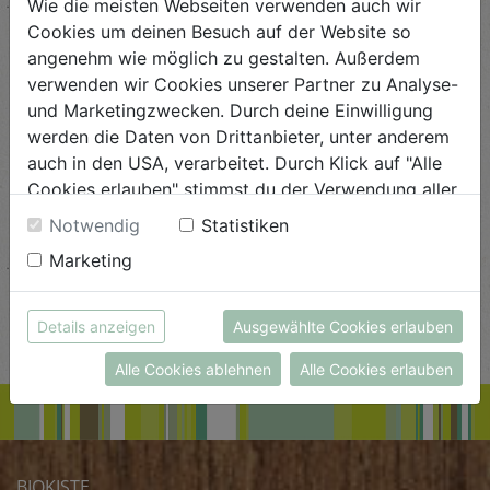
Sommerliche Tarte
Wie die meisten Webseiten verwenden auch wir
Cookies um deinen Besuch auf der Website so
Schwierigkeit
angenehm wie möglich zu gestalten. Außerdem
leicht
verwenden wir Cookies unserer Partner zu Analyse-
und Marketingzwecken. Durch deine Einwilligung
ANSEHEN
werden die Daten von Drittanbieter, unter anderem
auch in den USA, verarbeitet. Durch Klick auf "Alle
Cookies erlauben" stimmst du der Verwendung aller
Kimchi-Beef-Wrap
Cookies zu. Unter "Details anzeigen" findest du alle
Notwendig
Statistiken
Infos zu den unterschiedlichen Cookies, du kannst
Schwierigkeit
Marketing
auch entscheiden, welche Cookies du erlauben
leicht
möchtest.
Weitere Informationen findest du in unserer
ANSEHEN
Details anzeigen
Ausgewählte Cookies erlauben
Datenschutzerklärung
bzw. im
Impressum
Alle Cookies ablehnen
Alle Cookies erlauben
BIOKISTE