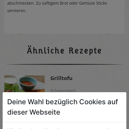
abschmecken. Zu saftigem Brot oder Gemüse Sticks
servieren.
Ähnliche Rezepte
Grilltofu
Schwierigkeit
leicht
Deine Wahl bezüglich Cookies auf
ANSEHEN
dieser Webseite