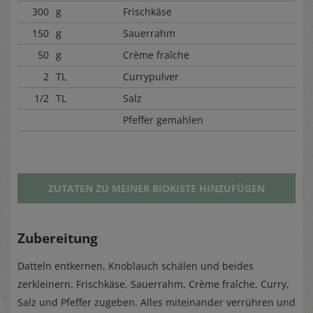
300
g
Frischkäse
150
g
Sauerrahm
50
g
Crème fraîche
2
TL
Currypulver
1/2
TL
Salz
Pfeffer gemahlen
ZUTATEN ZU MEINER BIOKISTE HINZUFÜGEN
Zubereitung
Datteln entkernen, Knoblauch schälen und beides
zerkleinern. Frischkäse, Sauerrahm, Crème fraîche, Curry,
Salz und Pfeffer zugeben. Alles miteinander verrühren und