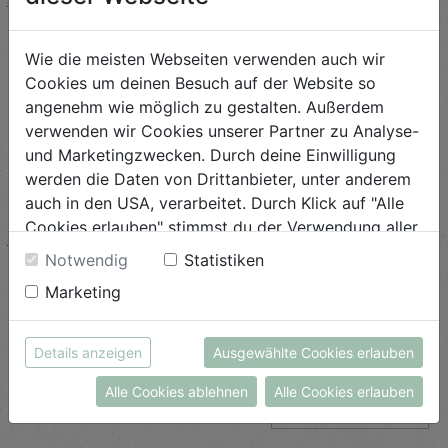
ANSEHEN
Wie die meisten Webseiten verwenden auch wir
Cookies um deinen Besuch auf der Website so
Mangold Lasagne mit
Porree
angenehm wie möglich zu gestalten. Außerdem
verwenden wir Cookies unserer Partner zu Analyse-
Schwierigkeit
und Marketingzwecken. Durch deine Einwilligung
mittel
werden die Daten von Drittanbieter, unter anderem
auch in den USA, verarbeitet. Durch Klick auf "Alle
ANSEHEN
Cookies erlauben" stimmst du der Verwendung aller
Cookies zu. Unter "Details anzeigen" findest du alle
Notwendig
Statistiken
Infos zu den unterschiedlichen Cookies, du kannst
Frühlingskräuterrisotto mit
Marketing
auch entscheiden, welche Cookies du erlauben
Spargel
möchtest.
Schwierigkeit
Weitere Informationen findest du in unserer
Details anzeigen
Ausgewählte Cookies erlauben
leicht
Datenschutzerklärung
bzw. im
Impressum
Alle Cookies ablehnen
Alle Cookies erlauben
ANSEHEN