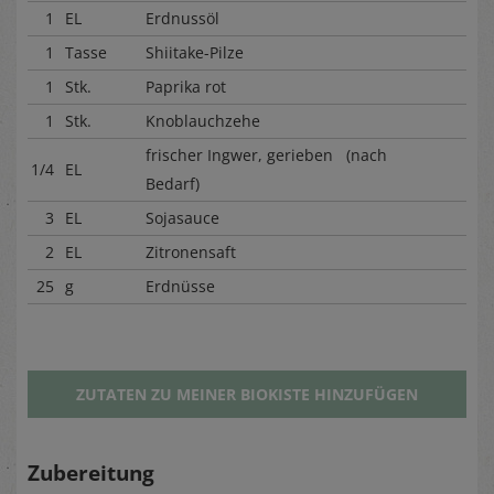
1
EL
Erdnussöl
1
Tasse
Shiitake-Pilze
1
Stk.
Paprika rot
1
Stk.
Knoblauchzehe
frischer Ingwer, gerieben (nach
1/4
EL
Bedarf)
3
EL
Sojasauce
2
EL
Zitronensaft
25
g
Erdnüsse
ZUTATEN ZU MEINER BIOKISTE HINZUFÜGEN
Zubereitung