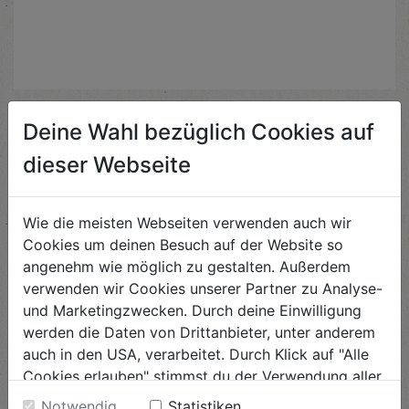
Deine Wahl bezüglich Cookies auf
Ähnliche Rezepte
dieser Webseite
Wie die meisten Webseiten verwenden auch wir
Überbackener Karfiol
Cookies um deinen Besuch auf der Website so
angenehm wie möglich zu gestalten. Außerdem
Schwierigkeit
leicht
verwenden wir Cookies unserer Partner zu Analyse-
und Marketingzwecken. Durch deine Einwilligung
ANSEHEN
werden die Daten von Drittanbieter, unter anderem
auch in den USA, verarbeitet. Durch Klick auf "Alle
Cookies erlauben" stimmst du der Verwendung aller
Spinatcrêpe mit Avocado &
Cookies zu. Unter "Details anzeigen" findest du alle
Notwendig
Statistiken