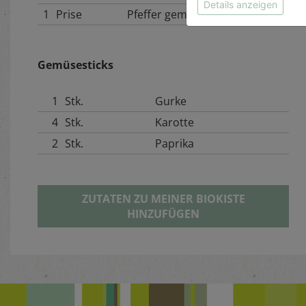
Details anzeigen
1
Prise
Pfeffer gemahlen
Gemüsesticks
1
Stk.
Gurke
4
Stk.
Karotte
2
Stk.
Paprika
ZUTATEN ZU MEINER BIOKISTE
HINZUFÜGEN