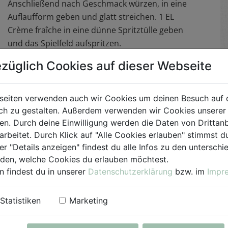
Anschließend nach Geschmack würzen, in eine
Auflaufform geben und glatt streichen. 1 EL
Crème fraîche in eine dünne Spritztülle geben
und das Spielfeld aufspritzen.
züglich Cookies auf dieser Webseite
Für die
Tortilla-Chips
eine Marinade aus Öl und
Gewürzen anrühren. Tortilla-Fladen damit
bestreichen und anschließend in kleine Dreiecke
seiten verwenden auch wir Cookies um deinen Besuch auf 
schneiden. Auf ein mit Backpapier ausgelegtes
h zu gestalten. Außerdem verwenden wir Cookies unserer 
. Durch deine Einwilligung werden die Daten von Drittanb
Backblech legen und im vorgeheizten Backofen
arbeitet. Durch Klick auf "Alle Cookies erlauben" stimmst
bei 180 °C ca. 5 Minuten backen, auskühlen lassen
er "Details anzeigen" findest du alle Infos zu den untersch
und in Schälchen anrichten.
iden, welche Cookies du erlauben möchtest.
n findest du in unserer
Datenschutzerklärung
bzw. im
Impr
In der Zwischenzeit Gurke, Karotten und Paprika
in Stifte schneiden und in Gläser oder Schalen
Statistiken
Marketing
füllen.