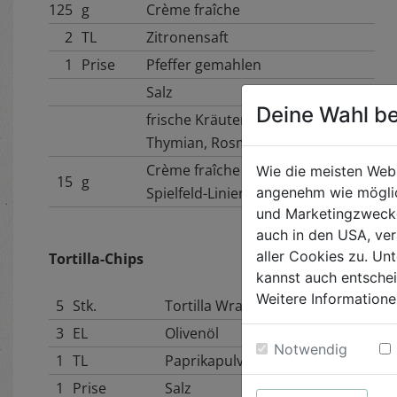
125
g
Crème fraîche
2
TL
Zitronensaft
1
Prise
Pfeffer gemahlen
Salz
Deine Wahl be
frische Kräuter (Petersilie,
Thymian, Rosmarin,...)
Crème fraîche (für die
Wie die meisten Web
15
g
angenehm wie möglic
Spielfeld-Linien)
und Marketingzwecken
auch in den USA, ver
aller Cookies zu. Unt
Tortilla-Chips
kannst auch entsche
Weitere Informatione
5
Stk.
Tortilla Wraps
3
EL
Olivenöl
Notwendig
1
TL
Paprikapulver
1
Prise
Salz