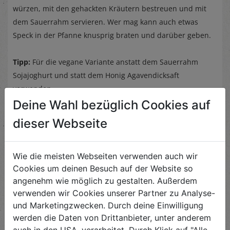
würzen, mit den gehackten Kräutern bestreuen und mit
dem Sauerrahm servieren. Wer mag kann auch etwas
Speck in der Pfanne knusprig braten und darüber geben.
Tipp:
Für die vegane Variante anstatt dem Sauerrahm
Sojajoghurt und statt dem Honig Agavendicksaft
verwenden.
Deine Wahl bezüglich Cookies auf
dieser Webseite
Wie die meisten Webseiten verwenden auch wir
Ähnliche Rezepte
Cookies um deinen Besuch auf der Website so
angenehm wie möglich zu gestalten. Außerdem
verwenden wir Cookies unserer Partner zu Analyse-
und Marketingzwecken. Durch deine Einwilligung
Cottage Cheese
werden die Daten von Drittanbieter, unter anderem