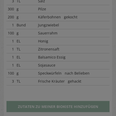
3
TL
Salz
300
g
Pilze
200
g
Käferbohnen gekocht
1
Bund
Jungzwiebel
100
g
Sauerrahm
1
EL
Honig
1
TL
Zitronensaft
1
EL
Balsamico Essig
1
EL
Sojasauce
100
g
Speckwürfeln nach Belieben
3
TL
Frische Kräuter gehackt
ZUTATEN ZU MEINER BIOKISTE HINZUFÜGEN