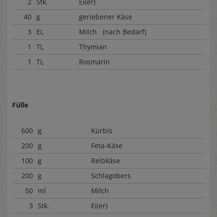
2
Stk.
Ei(er)
40
g
geriebener Käse
3
EL
Milch (nach Bedarf)
1
TL
Thymian
1
TL
Rosmarin
Fülle
600
g
Kürbis
200
g
Feta-Käse
100
g
Reibkäse
200
g
Schlagobers
50
ml
Milch
3
Stk.
Ei(er)