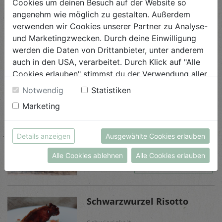
Cookies um deinen Besuch auf der Website so
angenehm wie möglich zu gestalten. Außerdem
verwenden wir Cookies unserer Partner zu Analyse-
und Marketingzwecken. Durch deine Einwilligung
werden die Daten von Drittanbieter, unter anderem
Ähnliche Rezepte
auch in den USA, verarbeitet. Durch Klick auf "Alle
Cookies erlauben" stimmst du der Verwendung aller
Cookies zu. Unter "Details anzeigen" findest du alle
Notwendig
Statistiken
Infos zu den unterschiedlichen Cookies, du kannst
Marketing
auch entscheiden, welche Cookies du erlauben
Rote Rüben - Knuspersalat
möchtest.
Schwierigkeit
Weitere Informationen findest du in unserer
Details anzeigen
Ausgewählte Cookies erlauben
leicht
Datenschutzerklärung
bzw. im
Impressum
Alle Cookies ablehnen
Alle Cookies erlauben
ANSEHEN
Schwarzwurzel Risotto