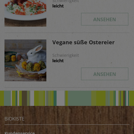
Schwierigkeit
leicht
ANSEHEN
Vegane süße Ostereier
Schwierigkeit
leicht
ANSEHEN
BIOKISTE
Kundenservice