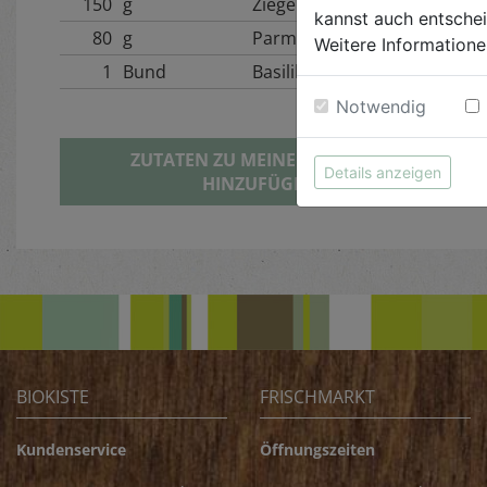
150
g
Ziegenkäse
kannst auch entsche
80
g
Parmesan
Weitere Informatione
1
Bund
Basilikum
Notwendig
ZUTATEN ZU MEINER BIOKISTE
Details anzeigen
HINZUFÜGEN
BIOKISTE
FRISCHMARKT
Kundenservice
Öffnungszeiten