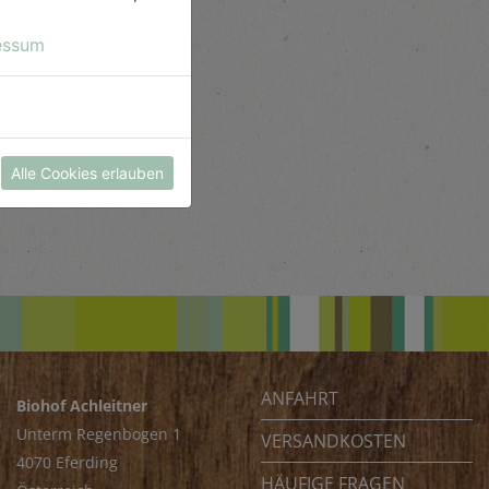
essum
Alle Cookies erlauben
ANFAHRT
Biohof Achleitner
Unterm Regenbogen 1
VERSANDKOSTEN
4070 Eferding
HÄUFIGE FRAGEN