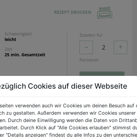
REZEPT DRUCKEN
Schwierigkeit
Zutaten für
leicht
–
+
2
Zeit
25 min. Gesamtzeit
Personen
BERECHNEN
züglich Cookies auf dieser Webseite
Zubereitung
seiten verwenden auch wir Cookies um deinen Besuch auf 
h zu gestalten. Außerdem verwenden wir Cookies unserer 
Zucchini waschen und trocken tupfen. In der Mitte
. Durch deine Einwilligung werden die Daten von Drittanb
teilen, den Stunk entfernen und jeweils beide Teile
arbeitet. Durch Klick auf "Alle Cookies erlauben" stimmst
nochmals zu insgesamt vier einzelnen
er "Details anzeigen" findest du alle Infos zu den untersch