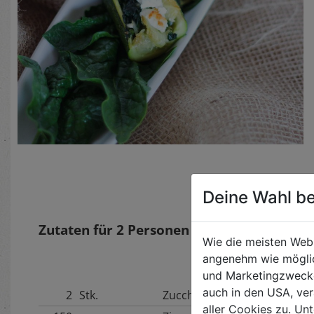
Deine Wahl be
Zutaten für
2
Personen
Wie die meisten Web
angenehm wie möglic
und Marketingzwecken
auch in den USA, ver
2
Stk.
Zucchini
aller Cookies zu. Unt