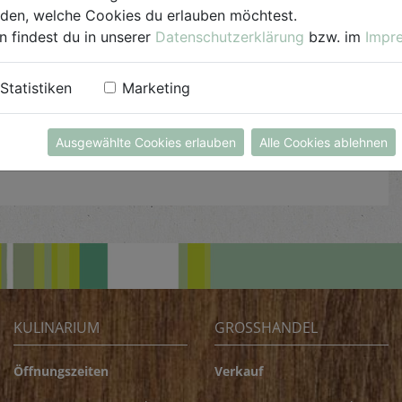
"Schiffchen" schneiden. Ziegenkäse in 1 cm dicke
iden, welche Cookies du erlauben möchtest.
Scheiben schneiden und in die Aushöhlung legen.
n findest du in unserer
Datenschutzerklärung
bzw. im
Impr
Mit frisch geriebenem Parmesan bestreuen und
für ca. 10 Min. im Backofen bei 180°C grillen. Mit
Statistiken
Marketing
den Basilikumblättern garnieren und warm
servieren.
Ausgewählte Cookies erlauben
Alle Cookies ablehnen
KULINARIUM
GROSSHANDEL
Öffnungszeiten
Verkauf