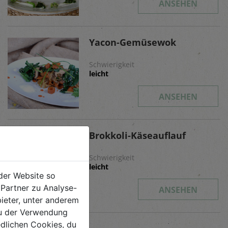
ANSEHEN
Yacon-Gemüsewok
Schwierigkeit
leicht
ANSEHEN
Brokkoli-Käseauflauf
Schwierigkeit
leicht
der Website so
Partner zu Analyse-
ANSEHEN
ieter, unter anderem
 du der Verwendung
iedlichen Cookies, du