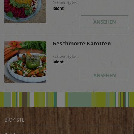
Schwierigkeit
leicht
ANSEHEN
Geschmorte Karotten
Schwierigkeit
leicht
ANSEHEN
BIOKISTE