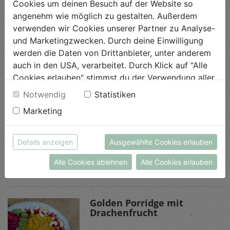
Cookies um deinen Besuch auf der Website so
angenehm wie möglich zu gestalten. Außerdem
verwenden wir Cookies unserer Partner zu Analyse-
und Marketingzwecken. Durch deine Einwilligung
werden die Daten von Drittanbieter, unter anderem
Ähnliche Rezepte
auch in den USA, verarbeitet. Durch Klick auf "Alle
Cookies erlauben" stimmst du der Verwendung aller
Cookies zu. Unter "Details anzeigen" findest du alle
Notwendig
Statistiken
Infos zu den unterschiedlichen Cookies, du kannst
Bananen-Muffins
Marketing
auch entscheiden, welche Cookies du erlauben
möchtest.
Schwierigkeit
Weitere Informationen findest du in unserer
leicht
Details anzeigen
Ausgewählte Cookies erlauben
Datenschutzerklärung
bzw. im
Impressum
Alle Cookies ablehnen
Alle Cookies erlauben
ANSEHEN
Golden Porridge mit
Drachenfrucht