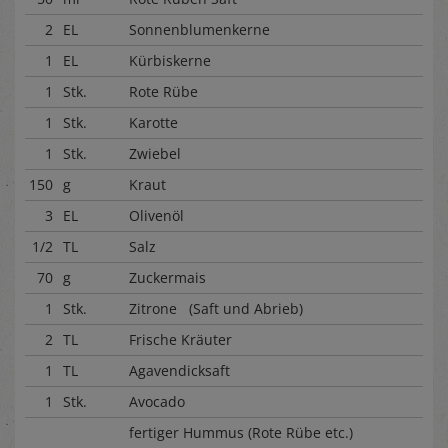
2
EL
Sonnenblumenkerne
1
EL
Kürbiskerne
1
Stk.
Rote Rübe
1
Stk.
Karotte
1
Stk.
Zwiebel
150
g
Kraut
3
EL
Olivenöl
1/2
TL
Salz
70
g
Zuckermais
1
Stk.
Zitrone (Saft und Abrieb)
2
TL
Frische Kräuter
1
TL
Agavendicksaft
1
Stk.
Avocado
fertiger Hummus (Rote Rübe etc.)