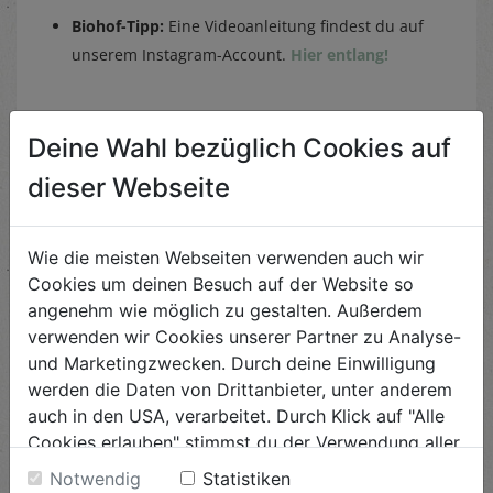
Biohof-Tipp:
Eine Videoanleitung findest du auf
unserem Instagram-Account.
Hier entlang!
Deine Wahl bezüglich Cookies auf
Ähnliche Rezepte
dieser Webseite
Wie die meisten Webseiten verwenden auch wir
Cookies um deinen Besuch auf der Website so
Gegrillte Flower Sprouts mit
angenehm wie möglich zu gestalten. Außerdem
Kürbis
verwenden wir Cookies unserer Partner zu Analyse-
und Marketingzwecken. Durch deine Einwilligung
Schwierigkeit
leicht
werden die Daten von Drittanbieter, unter anderem
auch in den USA, verarbeitet. Durch Klick auf "Alle
ANSEHEN
Cookies erlauben" stimmst du der Verwendung aller
Cookies zu. Unter "Details anzeigen" findest du alle
Notwendig
Statistiken