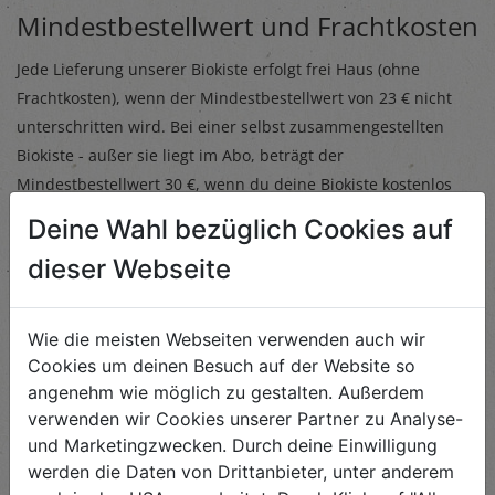
Mindestbestellwert und Frachtkosten
Jede Lieferung unserer Biokiste erfolgt frei Haus (ohne
Frachtkosten), wenn der Mindestbestellwert von 23 € nicht
unterschritten wird. Bei einer selbst zusammengestellten
Biokiste - außer sie liegt im Abo, beträgt der
Mindestbestellwert 30 €, wenn du deine Biokiste kostenlos
geliefert bekommen möchtest. Bei nicht Erreichen des
Deine Wahl bezüglich Cookies auf
Mindestbestellwertes zum Beispiel durch das Streichen von
dieser Webseite
Artikeln, ohne diese durch andere Artikel zu ersetzen, werden
Frachtkosten in Höhe von 4,50 € verrechnet.
Wie die meisten Webseiten verwenden auch wir
Cookies um deinen Besuch auf der Website so
angenehm wie möglich zu gestalten. Außerdem
Du möchtest die Biokiste
verwenden wir Cookies unserer Partner zu Analyse-
abbestellen?
und Marketingzwecken. Durch deine Einwilligung
werden die Daten von Drittanbieter, unter anderem
Du kannst deine Biokiste jederzeit pausieren, indem du im