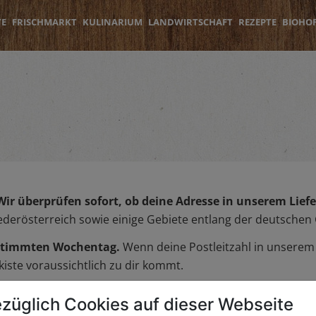
TE
FRISCHMARKT
KULINARIUM
LANDWIRTSCHAFT
REZEPTE
BIOHO
Wir überprüfen sofort, ob deine Adresse in unserem Liefer
iederösterreich sowie einige Gebiete entlang der deutschen
bestimmten Wochentag.
Wenn deine Postleitzahl in unserem L
iste voraussichtlich zu dir kommt.
züglich Cookies auf dieser Webseite