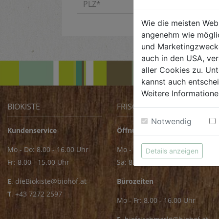
Wie die meisten Web
angenehm wie möglic
und Marketingzwecken
auch in den USA, ver
aller Cookies zu. Unt
kannst auch entsche
Weitere Informatione
BIOKISTE
FRISCHMARKT
Notwendig
Kundenservice
Öffnungszeiten
Mo - Do: 8.00 - 16.00 Uhr
Mo - Fr: 8.00 - 18.00 Uhr
Details anzeigen
Fr: 8.00 - 15.00 Uhr
Sa: 8.00 - 14.00 Uhr
E
.
dieBiokiste@biohof.at
Bürozeiten
T
.
+43 7272 2597
Mo - Fr: 8.00 - 16.00 Uhr