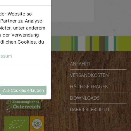
der Website so
Partner zu Analyse-
ieter, unter anderem
 du der Verwendung
iedlichen Cookies, du
essum
ANFAHRT
Biohof Achleitner
Unterm Regenbogen 1
VERSANDKOSTEN
4070 Eferding
HÄUFIGE FRAGEN
Österreich
Alle Cookies erlauben
DOWNLOADS
BARRIEREFREIHEIT