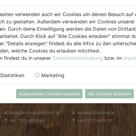
PLZ PRÜFEN
seiten verwenden auch wir Cookies um deinen Besuch auf 
h zu gestalten. Außerdem verwenden wir Cookies unserer 
. Durch deine Einwilligung werden die Daten von Drittanb
arbeitet. Durch Klick auf "Alle Cookies erlauben" stimmst
er "Details anzeigen" findest du alle Infos zu den untersch
iden, welche Cookies du erlauben möchtest.
n findest du in unserer
Datenschutzerklärung
bzw. im
Impr
KULINARIUM
GROSSHANDEL
Statistiken
Marketing
Öffnungszeiten
Verkauf
Mo - Fr: 8.00 - 14.30 Uhr
Mo - Do: 8.00 - 16.00 Uhr
Ausgewählte Cookies erlauben
Alle Cookies ablehnen
Sa: 8.00 - 13.30 Uhr
Fr: 8.00 - 12.00 Uhr
E.
biokulinarium@biohof.at
E
.
verkauf@biohof.at
T
.
+43 7272 4859 60
T
.
+43 7272 4859 50