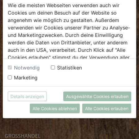
Mo - Fr: 8.00 - 16.00 Uhr
Wie die meisten Webseiten verwenden auch wir
Cookies um deinen Besuch auf der Website so
E.
biofrischmarkt@biohof.at
angenehm wie möglich zu gestalten. Außerdem
T
.
+43 7272 4859 70
verwenden wir Cookies unserer Partner zu Analyse-
und Marketingzwecken. Durch deine Einwilligung
werden die Daten von Drittanbieter, unter anderem
auch in den USA, verarbeitet. Durch Klick auf "Alle
Cookies erlauben" stimmst du der Verwendung aller
KULINARIUM
Cookies zu. Unter "Details anzeigen" findest du alle
Notwendig
Statistiken
Infos zu den unterschiedlichen Cookies, du kannst
Öffnungszeiten
Marketing
auch entscheiden, welche Cookies du erlauben
Mo - Fr: 8.00 - 14.30 Uhr
möchtest.
Sa: 8.00 - 13.30 Uhr
Weitere Informationen findest du in unserer
Details anzeigen
Ausgewählte Cookies erlauben
Datenschutzerklärung
bzw. im
Impressum
E.
biokulinarium@biohof.at
Alle Cookies ablehnen
Alle Cookies erlauben
T
.
+43 7272 4859 60
GROSSHANDEL