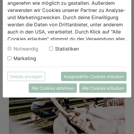
angenehm wie möglich zu gestalten. Außerdem
verwenden wir Cookies unserer Partner zu Analyse-
und Marketingzwecken. Durch deine Einwilligung
werden die Daten von Drittanbieter, unter anderem
auch in den USA, verarbeitet. Durch Klick auf "Alle
Beliebte Beiträge
Cookies erlauben" stimmst du der Verwendung aller
Cookies zu. Unter "Details anzeigen" findest du alle
Notwendig
Statistiken
Infos zu den unterschiedlichen Cookies, du kannst
Marketing
auch entscheiden, welche Cookies du erlauben
möchtest.
Weitere Informationen findest du in unserer
Details anzeigen
Ausgewählte Cookies erlauben
Datenschutzerklärung
bzw. im
Impressum
Alle Cookies ablehnen
Alle Cookies erlauben