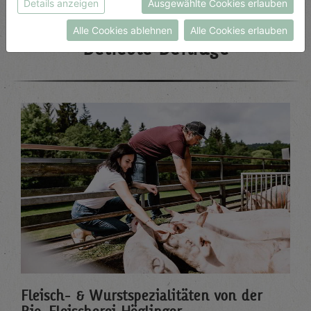
Details anzeigen
Ausgewählte Cookies erlauben
Datenschutzerklärung
bzw. im
Impressum
Alle Cookies ablehnen
Alle Cookies erlauben
Beliebte Beiträge
Fleisch- & Wurstspezialitäten von der