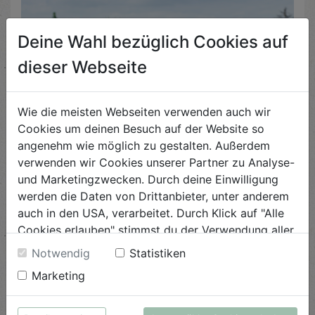
Deine Wahl bezüglich Cookies auf
dieser Webseite
Wie die meisten Webseiten verwenden auch wir
Cookies um deinen Besuch auf der Website so
angenehm wie möglich zu gestalten. Außerdem
verwenden wir Cookies unserer Partner zu Analyse-
und Marketingzwecken. Durch deine Einwilligung
werden die Daten von Drittanbieter, unter anderem
auch in den USA, verarbeitet. Durch Klick auf "Alle
Cookies erlauben" stimmst du der Verwendung aller
Cookies zu. Unter "Details anzeigen" findest du alle
Notwendig
Statistiken
Infos zu den unterschiedlichen Cookies, du kannst
Marketing
auch entscheiden, welche Cookies du erlauben
möchtest.
Weitere Informationen findest du in unserer