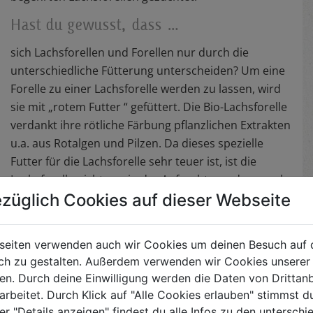
Hast du gewusst, dass …
sich Lachsforellen und Forellen nur durch die
unterschiedliche Fütterung unterscheiden? Um eine
Forelle zu einer Lachsforelle werden zu lassen, wird
sie mit „rotem Futter “ gefüttert. Die Bio-Lachsforelle
verdankt ihre rötliche Färbung pflanzlichen Extrakten
u.a. aus Rotalgen und Pilzen. Da dieses spezielle
Futter für die Lachsforelle sehr teuer ist, ist die
Lachsforelle nicht nur in der Aufzucht, sondern auch
züglich Cookies auf dieser Webseite
später im Verkauf am teuersten. Der beliebteste
Fisch ist aber nach wie vor der Saibling. Er ist feiner
im Geschmack und hat weicheres Fleisch als die
seiten verwenden auch wir Cookies um deinen Besuch auf 
klassische Forelle. Auch die Haut ist zarter und
h zu gestalten. Außerdem verwenden wir Cookies unserer 
deswegen besser zum Essen geeignet .
. Durch deine Einwilligung werden die Daten von Drittanb
arbeitet. Durch Klick auf "Alle Cookies erlauben" stimmst
er "Details anzeigen" findest du alle Infos zu den untersch