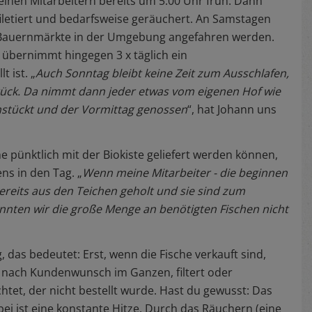
einen Mitarbeitern bereits um 5.00 Uhr früh. Dann
letiert und bedarfsweise geräuchert. An Samstagen
h Bauernmärkte in der Umgebung angefahren werden.
e übernimmt hingegen 3 x täglich ein
 ist. „
Auch Sonntag bleibt keine Zeit zum Ausschlafen,
tück. Da nimmt dann jeder etwas vom eigenen Hof wie
ühstückt und der Vormittag genossen
“, hat Johann uns
 pünktlich mit der Biokiste geliefert werden können,
ns in den Tag. „
Wenn meine Mitarbeiter - die beginnen
 bereits aus den Teichen geholt und sie sind zum
nnten wir die große Menge an benötigten Fischen nicht
 das bedeutet: Erst, wenn die Fische verkauft sind,
e nach Kundenwunsch im Ganzen, filtert oder
chtet, der nicht bestellt wurde. Hast du gewusst: Das
ei ist eine konstante Hitze. Durch das Räuchern (eine