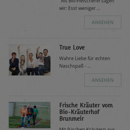
"Als Bio-Fleischerei sagen
wir: Esst weniger ...
ANSEHEN
True Love
Wahre Liebe für echten
Naschspaß - ...
ANSEHEN
Frische Kräuter vom
Bio-Kräuterhof
Brunmeir
Mit frischen Kräutern aus