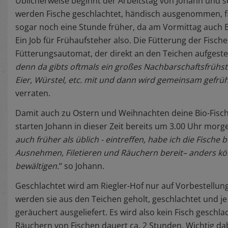
Üblicherweise beginnt der Arbeitstag von Johann und s
werden Fische geschlachtet, händisch ausgenommen, fi
sogar noch eine Stunde früher, da am Vormittag auc
Ein Job für Frühaufsteher also. Die Fütterung der Fisch
Fütterungsautomat, der direkt an den Teichen aufgestellt
denn da gibts oftmals ein großes Nachbarschaftsfrühs
Eier, Würstel, etc. mit und dann wird gemeinsam gefr
verraten.
Damit auch zu Ostern und Weihnachten deine Bio-Fische
starten Johann in dieser Zeit bereits um 3.00 Uhr morge
auch früher als üblich - eintreffen, habe ich die Fische
Ausnehmen, Filetieren und Räuchern bereit– anders kö
bewältigen.
“ so Johann.
Geschlachtet wird am Riegler-Hof nur auf Vorbestellung,
werden sie aus den Teichen geholt, geschlachtet und j
geräuchert ausgeliefert. Es wird also kein Fisch geschla
Räuchern von Fischen dauert ca. 2 Stunden. Wichtig dab