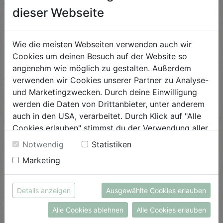
dieser Webseite
Wie die meisten Webseiten verwenden auch wir
Cookies um deinen Besuch auf der Website so
angenehm wie möglich zu gestalten. Außerdem
verwenden wir Cookies unserer Partner zu Analyse-
und Marketingzwecken. Durch deine Einwilligung
werden die Daten von Drittanbieter, unter anderem
auch in den USA, verarbeitet. Durch Klick auf "Alle
Cookies erlauben" stimmst du der Verwendung aller
Cookies zu. Unter "Details anzeigen" findest du alle
Notwendig
Statistiken
Infos zu den unterschiedlichen Cookies, du kannst
Frische Kräuter vom Bio-Kräuterhof
Marketing
auch entscheiden, welche Cookies du erlauben
Brunmeir
möchtest.
Mit frischen Kräutern aus dem nahe Eferding g...
Weitere Informationen findest du in unserer
Details anzeigen
Ausgewählte Cookies erlauben
Datenschutzerklärung
bzw. im
Impressum
Alle Cookies ablehnen
Alle Cookies erlauben
ANSEHEN