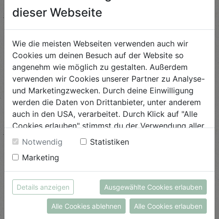
dieser Webseite
Wie die meisten Webseiten verwenden auch wir
Cookies um deinen Besuch auf der Website so
angenehm wie möglich zu gestalten. Außerdem
verwenden wir Cookies unserer Partner zu Analyse-
und Marketingzwecken. Durch deine Einwilligung
werden die Daten von Drittanbieter, unter anderem
auch in den USA, verarbeitet. Durch Klick auf "Alle
Cookies erlauben" stimmst du der Verwendung aller
Cookies zu. Unter "Details anzeigen" findest du alle
Notwendig
Statistiken
Infos zu den unterschiedlichen Cookies, du kannst
True Love
Marketing
auch entscheiden, welche Cookies du erlauben
möchtest.
Wahre Liebe für echten Naschspaß - ...
Weitere Informationen findest du in unserer
Details anzeigen
Ausgewählte Cookies erlauben
Datenschutzerklärung
bzw. im
Impressum
ANSEHEN
Alle Cookies ablehnen
Alle Cookies erlauben