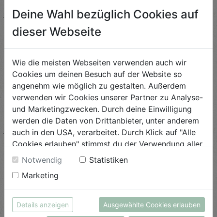
Deine Wahl bezüglich Cookies auf
ANSEHEN
dieser Webseite
Wie die meisten Webseiten verwenden auch wir
Cookies um deinen Besuch auf der Website so
angenehm wie möglich zu gestalten. Außerdem
verwenden wir Cookies unserer Partner zu Analyse-
und Marketingzwecken. Durch deine Einwilligung
werden die Daten von Drittanbieter, unter anderem
auch in den USA, verarbeitet. Durch Klick auf "Alle
Cookies erlauben" stimmst du der Verwendung aller
Cookies zu. Unter "Details anzeigen" findest du alle
Notwendig
Statistiken
Infos zu den unterschiedlichen Cookies, du kannst
Marketing
auch entscheiden, welche Cookies du erlauben
möchtest.
True Love
Weitere Informationen findest du in unserer
Details anzeigen
Ausgewählte Cookies erlauben
Datenschutzerklärung
bzw. im
Impressum
Wahre Liebe für echten Naschspaß - ...