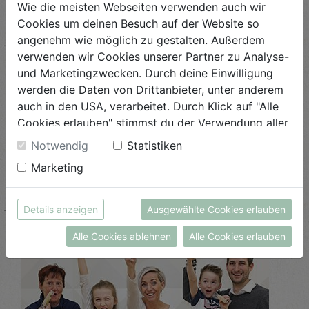
Wie die meisten Webseiten verwenden auch wir
Cookies um deinen Besuch auf der Website so
angenehm wie möglich zu gestalten. Außerdem
verwenden wir Cookies unserer Partner zu Analyse-
und Marketingzwecken. Durch deine Einwilligung
Fleisch- & Wurstspezialitäten von der
werden die Daten von Drittanbieter, unter anderem
Bio-Fleischerei Höglinger
auch in den USA, verarbeitet. Durch Klick auf "Alle
Cookies erlauben" stimmst du der Verwendung aller
"Als Bio-Fleischerei sagen wir: Esst weniger ...
Cookies zu. Unter "Details anzeigen" findest du alle
Notwendig
Statistiken
Infos zu den unterschiedlichen Cookies, du kannst
ANSEHEN
Marketing
auch entscheiden, welche Cookies du erlauben
möchtest.
Weitere Informationen findest du in unserer
Details anzeigen
Ausgewählte Cookies erlauben
Datenschutzerklärung
bzw. im
Impressum
Alle Cookies ablehnen
Alle Cookies erlauben